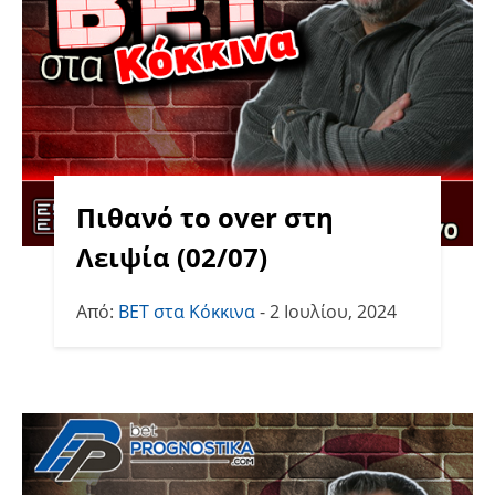
Πιθανό το over στη
Λειψία (02/07)
Από:
BET στα Κόκκινα
-
2 Ιουλίου, 2024