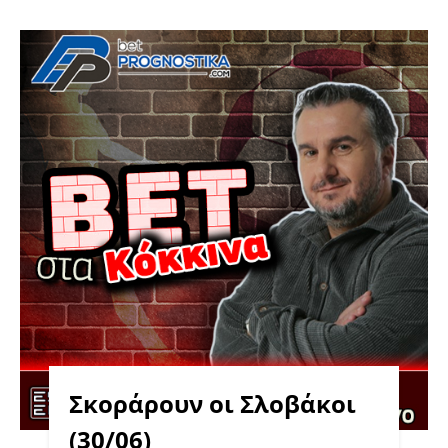
Σκοράρουν οι Σλοβάκοι
(30/06)