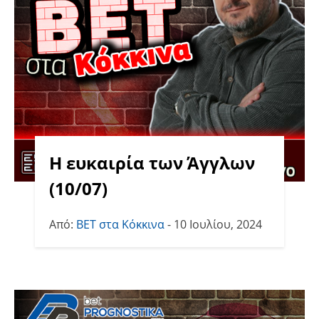
Η ευκαιρία των Άγγλων
(10/07)
Από:
BET στα Κόκκινα
-
10 Ιουλίου, 2024