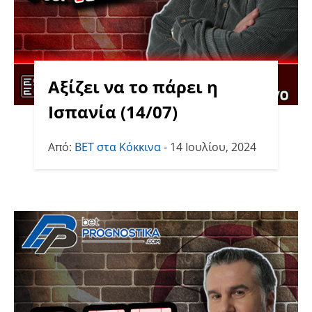
Αξίζει να το πάρει η
Ισπανία (14/07)
Από:
BET στα Κόκκινα
-
14 Ιουλίου, 2024