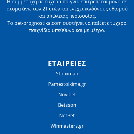
Η συμμετοχή σε τυχερά παίγνια επιτρέπεται μόνο σε
άτομα άνω των 21 ετών και ενέχει κινδύνους εθισμού
και απώλειας περιουσίας.
Το bet-prognostika.com συστήνει να παίζετε τυχερά
παιχνίδια υπεύθυνα και με μέτρο.
ΕΤΑΙΡΕΙΕΣ
Stoiximan
Pamestoixima.gr
Novibet
Betsson
NetBet
Winmasters.gr