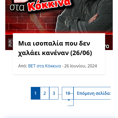
Μια ισοπαλία που δεν
χαλάει κανέναν (26/06)
Από:
BET στα Κόκκινα
-
26 Ιουνίου, 2024
1
2
3
…
10
Επόμενη σελίδα:
»