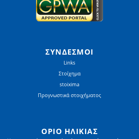
ΣΥΝΔΕΣΜΟΙ
Links
Στοίχημα
stoixima
Προγνωστικά στοιχήματος
ΟΡΙΟ ΗΛΙΚΙΑΣ