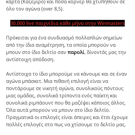
κάρτα (Καζεμίρο) και πόσα κόρνερ θα χτυπηθούν σε
όλο τον αγώνα (over 8,5).
30.000 live παιχνίδια κάθε μήνα στην Winmasters
Πρόκειται για ένα συνδυασμό πολλαπλών σημείων
από την ίδια αναμέτρηση, τα οποία μπορούν να
μπουν στο ίδιο δελτίο σαν
παρολί
, δίνοντάς μας την
αντίστοιχη απόδοση.
Αντίστοιχα το ίδιο μπορούμε να κάνουμε και σε έναν
αγώνα μπάσκετ. Μια πιθανή επιλογή είναι να
ποντάρουμε σε νικητή αγώνα, συνολικούς πόντους
μιας ομάδας, συνολικά τρίποντα ενός παίκτη και
συνολικά ριμπάουντ που θα μαζέψει κάποιος άλλος.
Όλα αυτά μπορούν να μπουν στο ίδιο δελτίο.
Πραγματικά οι επιλογές είναι άπειρες και έτσι έχουμε
πολλές επιλογές στο πως να χτίσουμε το δελτίο μας.