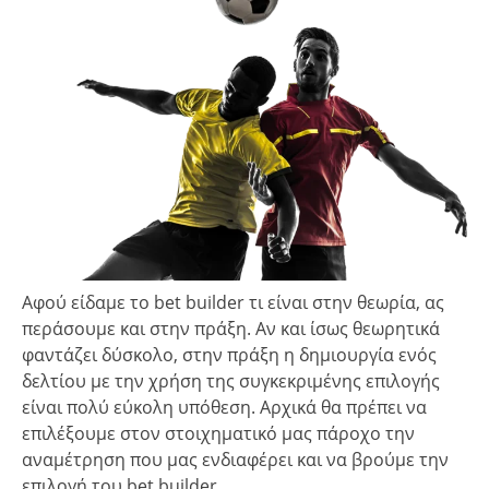
Αφού είδαμε το bet builder τι είναι στην θεωρία, ας
περάσουμε και στην πράξη. Αν και ίσως θεωρητικά
φαντάζει δύσκολο, στην πράξη η δημιουργία ενός
δελτίου με την χρήση της συγκεκριμένης επιλογής
είναι πολύ εύκολη υπόθεση. Αρχικά θα πρέπει να
επιλέξουμε στον στοιχηματικό μας πάροχο την
αναμέτρηση που μας ενδιαφέρει και να βρούμε την
επιλογή του bet builder.