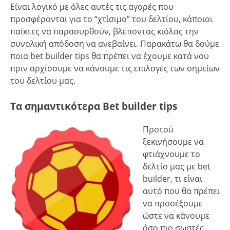
Είναι λογικό με όλες αυτές τις αγορές που
προσφέρονται για το “χτίσιμο” του δελτίου, κάποιοι
παίκτες να παρασυρθούν, βλέποντας κιόλας την
συνολική απόδοση να ανεβαίνει. Παρακάτω θα δούμε
ποια bet builder tips θα πρέπει να έχουμε κατά νου
πριν αρχίσουμε να κάνουμε τις επιλογές των σημείων
του δελτίου μας.
Τα σημαντικότερα Βet builder tips
Προτού
ξεκινήσουμε να
φτιάχνουμε το
δελτίο μας με bet
builder, τι είναι
αυτό που θα πρέπει
να προσέξουμε
ώστε να κάνουμε
όσο πιο σωστές