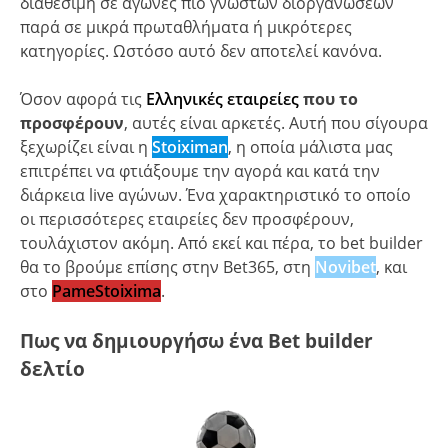
διαθέσιμη σε αγώνες πιο γνωστών διοργανώσεων
παρά σε μικρά πρωταθλήματα ή μικρότερες
κατηγορίες. Ωστόσο αυτό δεν αποτελεί κανόνα.
Όσον αφορά τις
Ελληνικές εταιρείες
που το
προσφέρουν
, αυτές είναι αρκετές. Αυτή που σίγουρα
ξεχωρίζει είναι η
Stoiximan
, η οποία μάλιστα μας
επιτρέπει να φτιάξουμε την αγορά και κατά την
διάρκεια live αγώνων. Ένα χαρακτηριστικό το οποίο
οι περισσότερες εταιρείες δεν προσφέρουν,
τουλάχιστον ακόμη. Από εκεί και πέρα, το bet builder
θα το βρούμε επίσης στην Bet365, στη
Novibet
, και
στο
PameStoixima
.
Πως να δημιουργήσω ένα Βet builder
δελτίο