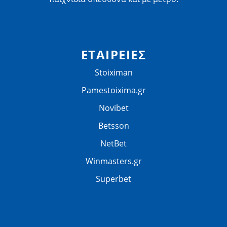
ΕΤΑΙΡΕΙΕΣ
Stoiximan
Pamestoixima.gr
Novibet
Betsson
NetBet
Winmasters.gr
Superbet