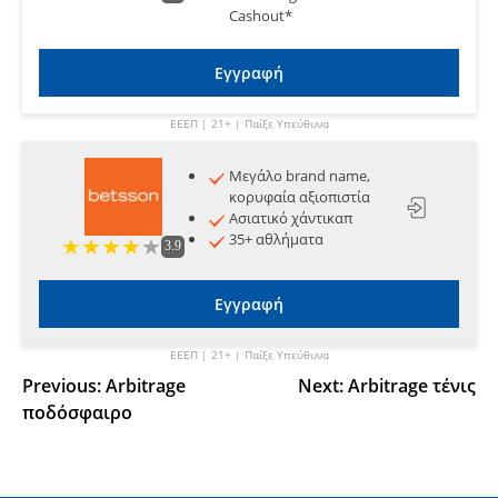
Cashout*
Εγγραφή
ΕΕΕΠ | 21+ | Παίξε Υπεύθυνα
Μεγάλο brand name,
κορυφαία αξιοπιστία
Ασιατικό χάντικαπ
35+ αθλήματα
3.9
Εγγραφή
ΕΕΕΠ | 21+ | Παίξε Υπεύθυνα
Πλοήγηση
Previous:
Arbitrage
Next:
Arbitrage τένις
ποδόσφαιρο
άρθρων