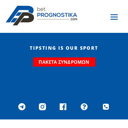
Skip
to
content
Bet-prognostika
Προγνωστικά στοιχήματος
TIPSTING IS OUR SPORT
ΠΑΚΕΤΑ ΣΥΝΔΡΟΜΩΝ