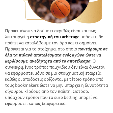
Προκειμένου να δούμε τι ακριβώς είναι και πως
λειτουργεί η
στρατηγική του arbitrage
μπάσκετ, θα
πρέπει να καταλάβουμε τον όρο και τι σημαίνει.
Πρόκειται για το στοίχημα, στο οποίο
ποντάρουμε σε
όλα τα πιθανά αποτελέσματα ενός αγώνα ώστε να
κερδίσουμε, ανεξάρτητα από το αποτέλεσμα
. Ο
συγκεκριμένος τρόπος παιχνιδιού δεν είναι δυνατόν
να εφαρμοστεί μόνο σε μια στοιχηματική εταιρεία,
καθώς οι αποδόσεις ορίζονται με τέτοιο τρόπο από
τους bookmakers ώστε να μην υπάρχει η δυνατότητα
σίγουρου κέρδους από τον παίκτη. Ωστόσο,
υπάρχουν τρόποι που το sure betting μπορεί να
εφαρμοστεί κάπως διαφορετικά.