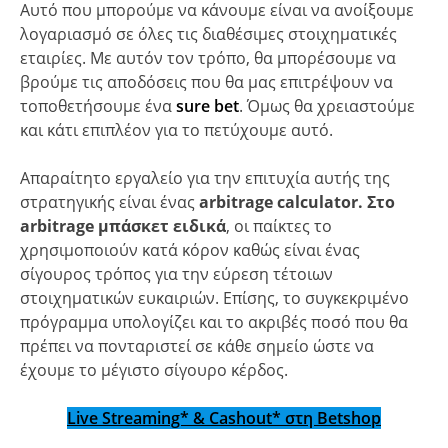
Αυτό που μπορούμε να κάνουμε είναι να ανοίξουμε
λογαριασμό σε όλες τις διαθέσιμες στοιχηματικές
εταιρίες. Με αυτόν τον τρόπο, θα μπορέσουμε να
βρούμε τις αποδόσεις που θα μας επιτρέψουν να
τοποθετήσουμε ένα
sure bet
. Όμως θα χρειαστούμε
και κάτι επιπλέον για το πετύχουμε αυτό.
Απαραίτητο εργαλείο για την επιτυχία αυτής της
στρατηγικής είναι ένας
arbitrage calculator. Στο
arbitrage μπάσκετ ειδικά
, οι παίκτες το
χρησιμοποιούν κατά κόρον καθώς είναι ένας
σίγουρος τρόπος για την εύρεση τέτοιων
στοιχηματικών ευκαιριών. Επίσης, το συγκεκριμένο
πρόγραμμα υπολογίζει και το ακριβές ποσό που θα
πρέπει να πονταριστεί σε κάθε σημείο ώστε να
έχουμε το μέγιστο σίγουρο κέρδος.
Live Streaming* & Cashout* στη Betshop