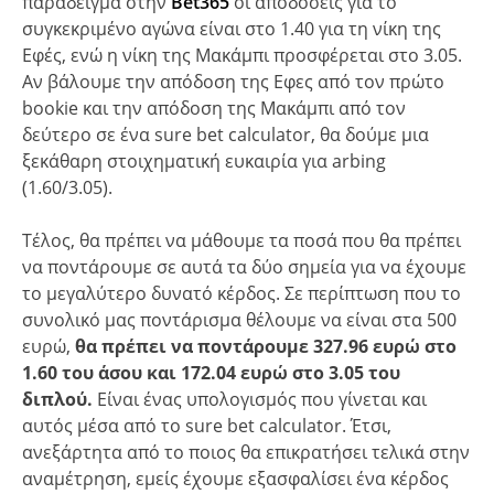
παράδειγμα στην
Bet365
οι αποδόσεις για το
συγκεκριμένο αγώνα είναι στο 1.40 για τη νίκη της
Εφές, ενώ η νίκη της Μακάμπι προσφέρεται στο 3.05.
Αν βάλουμε την απόδοση της Εφες από τον πρώτο
bookie και την απόδοση της Μακάμπι από τον
δεύτερο σε ένα sure bet calculator, θα δούμε μια
ξεκάθαρη στοιχηματική ευκαιρία για arbing
(1.60/3.05).
Τέλος, θα πρέπει να μάθουμε τα ποσά που θα πρέπει
να ποντάρουμε σε αυτά τα δύο σημεία για να έχουμε
το μεγαλύτερο δυνατό κέρδος. Σε περίπτωση που το
συνολικό μας ποντάρισμα θέλουμε να είναι στα 500
ευρώ,
θα πρέπει να ποντάρουμε 327.96 ευρώ στο
1.60 του άσου και 172.04 ευρώ στο 3.05 του
διπλού.
Είναι ένας υπολογισμός που γίνεται και
αυτός μέσα από το sure bet calculator. Έτσι,
ανεξάρτητα από το ποιος θα επικρατήσει τελικά στην
αναμέτρηση, εμείς έχουμε εξασφαλίσει ένα κέρδος