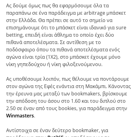
Ας δούμε όμως πως θα εφαρμόσουμε όλα τα
παραπάνω σε ένα παράδειγμα με arbitrage μπάσκετ
στην Ελλάδα. Θα πρέπει σε αυτό το σημείο να
επισημάνουμε ότι το μπάσκετ είναι ιδανικό για sure
betting, επειδή είναι άθλημα το οποίο έχει δύο
πιθανά αποτελέσματα. Σε αντίθεση με το
ποδόσφαιρο όπου τα πιθανά αποτελέσματα ενός
αγώνα είναι τρία (1Χ2), στο μπάσκετ έχουμε μόνο
νίκη γηπεδούχου ή νίκη φιλοξενούμενου.
Ας υποθέσουμε λοιπόν, πως θέλουμε να ποντάρουμε
στον αγώνα της Εφές ενάντια στη Μακάμπι. Κάνοντας
την έρευνα μας μεταξύ των bookmakers, βρίσκουμε
την απόδοση του άσου στο 1.60 και του διπλού στο
2.50 σε έναν από τους bookies, για παράδειγμα στην
Winmasters
.
Αντίστοιχα σε έναν δεύτερο bookmaker, για