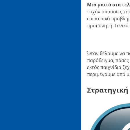
Μια ματιά στα τελ
τυχόν απουσίες της
εσωτερικά προβλήμ
προπονητή. Γενικά
Όταν θέλουμε να π
παράδειγμα, πόσες 
εκτός παιχνίδια ξε
περιμένουμε από μ
Στρατηγική