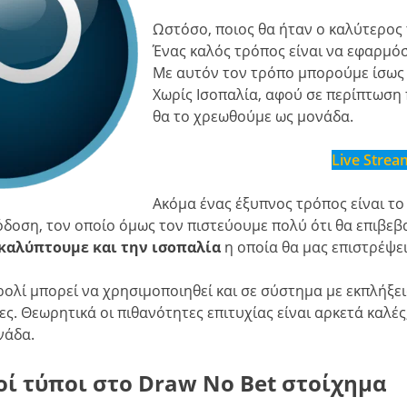
Ωστόσο, ποιος θα ήταν ο καλύτερος 
Ένας καλός τρόπος είναι να εφαρμόσ
Με αυτόν τον τρόπο μπορούμε ίσως 
Χωρίς Ισοπαλία, αφού σε περίπτωση 
θα το χρεωθούμε ως μονάδα.
Live Strea
Ακόμα ένας έξυπνος τρόπος είναι το
όδοση, τον οποίο όμως τον πιστεύουμε πολύ ότι θα επιβεβα
καλύπτουμε και την ισοπαλία
η οποία θα μας επιστρέψει
αρολί μπορεί να χρησιμοποιηθεί και σε σύστημα με εκπλήξε
ς. Θεωρητικά οι πιθανότητες επιτυχίας είναι αρκετά καλέ
νάδα.
ί τύποι στο Draw No Bet στοίχημα