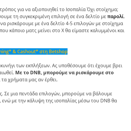
τρόπος για να αξιοποιηθεί το Ισοπαλία Όχι στοίχημα;
ουμε τη συγκεκριμένη επιλογή σε ένα δελτίο με
παρολί
.
να ρισκάρουμε με ένα δελτίο 4-5 επιλογών με στοίχημα
που κάποιο ματς μείνει στο Χ θα είμαστε καλυμμένοι και
ming* & Cashout* στη Betshop
 κυνήγι των εκπλήξεων. Ας υποθέσουμε ότι έχουμε βρει
ιωθεί.
Με το DNB, μπορούμε να ρισκάρουμε στο
 τα χρήματα μας αν έρθει.
ις. Σε μια πεντάδα επιλογών, μπορούμε να βάλουμε
ς, ενώ με την κάλυψη της ισοπαλίας μέσω του DNB θα