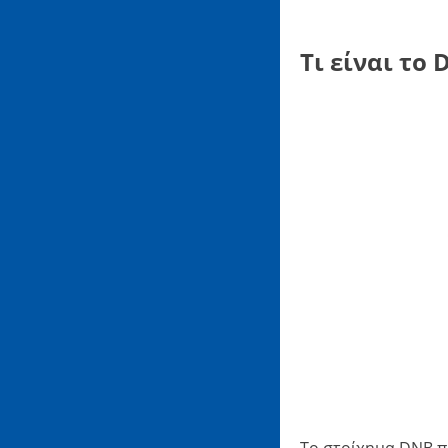
Τι είναι το