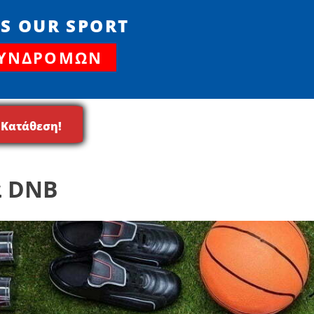
IS OUR SPORT
ΣΥΝΔΡΟΜΩΝ
 Κατάθεση!
α DNB