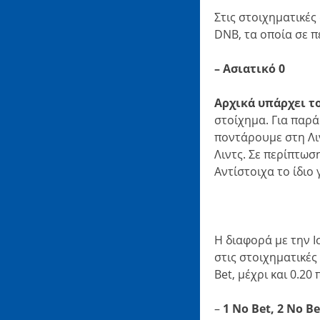
Στις στοιχηματικές
DNB, τα οποία σε π
– Ασιατικό 0
Αρχικά υπάρχει τ
στοίχημα. Για παρά
ποντάρουμε στη Λιν
Λιντς. Σε περίπτωσ
Αντίστοιχα το ίδιο 
Η διαφορά με την Ι
στις στοιχηματικέ
Bet, μέχρι και 0.2
–
1 No Bet, 2 No Be