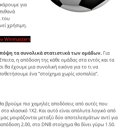
εκάρουμε για
 πιθανά
ι του
νεί χρήσιμη.
την Winmasters
υπόψη τα συνολικά στατιστικά των ομάδων.
Για
Έπειτα, η απόδοση της κάθε ομάδας στα εντός και τα
ι θα έχουμε μια συνολική εικόνα για το τι να
ποθετήσουμε ένα “στοίχημα χωρίς ισοπαλία”.
 θα βρούμε πιο χαμηλές αποδόσεις από αυτές που
ό στο κλασικό 1Χ2. Και αυτό είναι απόλυτα λογικό από
ς μας μοιράζονται μεταξύ δύο αποτελεσμάτων αντί για
 απόδοση 2.00, στο DNB στοίχημα θα δίνει γύρω 1.50.