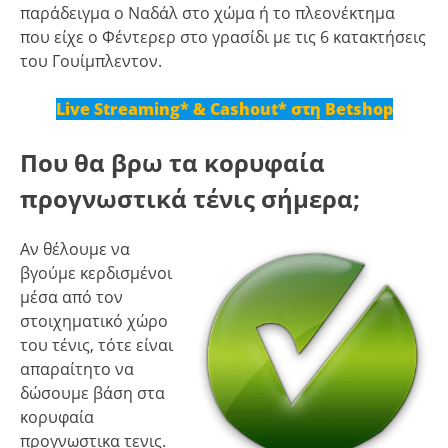
παράδειγμα ο Ναδάλ στο χώμα ή το πλεονέκτημα
που είχε ο Φέντερερ στο γρασίδι με τις 6 κατακτήσεις
του Γουίμπλεντον.
Live Streaming* & Cashout* στη Betshop
Που θα βρω τα κορυφαία
προγνωστικά τένις σήμερα;
Αν θέλουμε να
βγούμε κερδισμένοι
μέσα από τον
στοιχηματικό χώρο
του τένις, τότε είναι
απαραίτητο να
δώσουμε βάση στα
κορυφαία
προγνωστικα τενις.