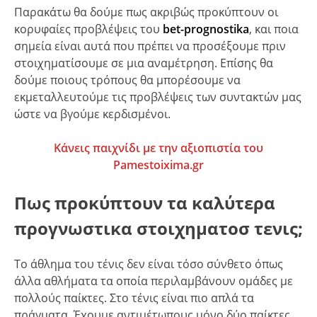
Παρακάτω θα δούμε πως ακριβώς προκύπτουν οι
κορυφαίες προβλέψεις του
bet-prognostika
, και ποια
σημεία είναι αυτά που πρέπει να προσέξουμε πριν
στοιχηματίσουμε σε μια αναμέτρηση. Επίσης θα
δούμε ποιους τρόπους θα μπορέσουμε να
εκμεταλλευτούμε τις προβλέψεις των συντακτών μας
ώστε να βγούμε κερδισμένοι.
Κάνεις παιχνίδι με την αξιοπιστία του
Pamestoixima.gr
Πως προκύπτουν τα καλύτερα
προγνωστικα στοιχηματοσ τενις;
Το άθλημα του τένις δεν είναι τόσο σύνθετο όπως
άλλα αθλήματα τα οποία περιλαμβάνουν ομάδες με
πολλούς παίκτες. Στο τένις είναι πιο απλά τα
πράγματα. Έχουμε αντιμέτωπους μόνο δύο παίκτες