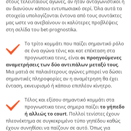
στους τελευταίους αγώνες, αν ήταν ανταγωνιστικοί ή
αν διανύουν κάποιο εντυπωσιακό σερί. Όλα αυτά τα
στοιχεία υπολογίζονται έντονα από τους συντάκτες
μας ωστε να ανεβαίνουν οι καλύτερες προβλέψεις
στη σελίδα του bet-prognostika.
Το τρίτο κομμάτι που παίζει σημαντικό ρόλο
σε ένα αγώνα τένις και κατ επέκταση στα
προγνωστικα τενις, είναι
οι προηγούμενες
αναμετρήσεις των δύο αντιπάλων μεταξύ τους
.
Μια ματιά σε παλαιότερους αγώνες μπορεί να δώσει
σημαντικές πληροφορίες αν η αναμέτρηση θα έχει
ένταση, εκνευρισμό ή κάποιο επιπλέον κίνητρο.
Τέλος και εξίσου σημαντικό κομμάτι στα
προγνωστικα τενις σημερα παίζει
το γήπεδο
ή αλλιώς το court
. Πολλοί τενίστες έχουν
πλεονέκτημα σε συγκεκριμένο τύπο γηπέδου καθώς
έχουν συνηθίσει να παίζουν σε αυτό. Όπως για