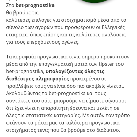
Στο
bet-prognostika
θα βρούμε τις
καλύτερες επιλογές για στοιχηματισμό μέσα από το
σύνολο των αγορών που προσφέρουν οι Ελληνικές
εταιρείες, όπως επίσης και τις καλύτερες αναλύσεις
για τους επερχόμενους αγώνες.
Τα κορυφαία προγνωστικα τενις σημερα προκύπτουν
μέσα από την επαγγελματική ματιά των tipster του
bet-prognostika,
υπολογίζοντας όλες τις
διαθέσιμες πληροφορίες
προκειμένου οι
προβλέψεις τους να είναι όσο πιο ακριβείς γίνεται.
Ακολουθώντας το bet-prognostika και τους
συντάκτες του σάιτ, μπορούμε να είμαστε σίγουροι
ότι έχει γίνει η απαραίτητη έρευνα και μελέτη σε
όλες τις στατιστικές κατηγορίες. Με αυτόν τον τρόπο
φτάνουν τα μάτια μας τα καλύτερα προγνωστικα
στοιχήματος τενις που θα βρούμε στο διαδίκτυο.