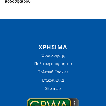
ποδοσφαιρου
ΧΡΗΣΙΜΑ
Όροι Χρήσης
Πολιτική απορρήτου
Πολιτική Cookies
Επικοινωνία
Site map