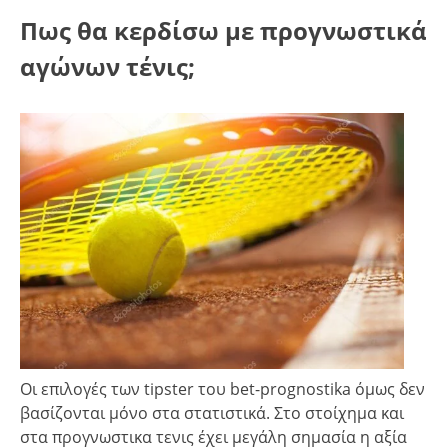
Πως θα κερδίσω με προγνωστικά
αγώνων τένις;
Οι επιλογές των tipster του bet-prognostika όμως δεν
βασίζονται μόνο στα στατιστικά. Στο στοίχημα και
στα προγνωστικα τενις έχει μεγάλη σημασία η αξία