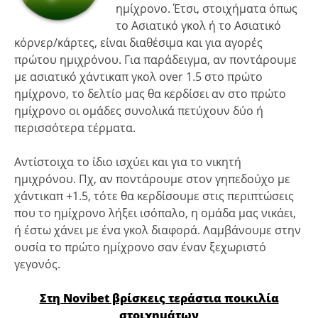
ημίχρονο. Έτσι, στοιχήματα όπως
το Ασιατικό γκολ ή το Ασιατικό
κόρνερ/κάρτες, είναι διαθέσιμα και για αγορές
πρώτου ημιχρόνου. Για παράδειγμα, αν ποντάρουμε
με ασιατικό χάντικαπ γκολ over 1.5 στο πρώτο
ημίχρονο, το δελτίο μας θα κερδίσει αν στο πρώτο
ημίχρονο οι ομάδες συνολικά πετύχουν δύο ή
περισσότερα τέρματα.
Αντίστοιχα το ίδιο ισχύει και για το νικητή
ημιχρόνου. Πχ, αν ποντάρουμε στον γηπεδούχο με
χάντικαπ +1.5, τότε θα κερδίσουμε στις περιπτώσεις
που το ημίχρονο λήξει ισόπαλο, η ομάδα μας νικάει,
ή έστω χάνει με ένα γκολ διαφορά. Λαμβάνουμε στην
ουσία το πρώτο ημίχρονο σαν έναν ξεχωριστό
γεγονός.
Στη Novibet βρίσκεις τεράστια ποικιλία
στοιχημάτων