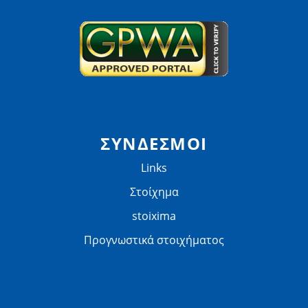
ΣΥΝΔΕΣΜΟΙ
Links
Στοίχημα
stoixima
Προγνωστικά στοιχήματος