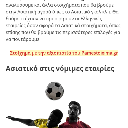
αναλύσουμε και άλλα στοιχήματα που θα βρούμε
στην Ασιατική αγορά όπως το Ασιατικό γκολ κλπ. Θα
δούμε τι έχουν να προσφέρουν οι Ελληνικές
εταιρείες όσον αφορά τα Ασιατικά στοιχήματα, όπως
επίσης που θα βρούμε τις περισσότερες επιλογές για
να ποντάρουμε.
Στοίχημα με την αξιοπιστία του Pamestoixima.gr
Ασιατικό στις νόμιμες εταιρίες