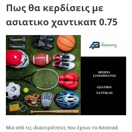
Πως θα κερδίσεις με
ασιατικο χαντικαπ 0.75
Μια από τις ιδιαιτερότητες που έχουν τα Ασιατικά