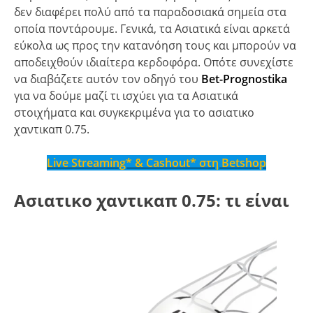
δεν διαφέρει πολύ από τα παραδοσιακά σημεία στα
οποία ποντάρουμε. Γενικά, τα Ασιατικά είναι αρκετά
εύκολα ως προς την κατανόηση τους και μπορούν να
αποδειχθούν ιδιαίτερα κερδοφόρα. Οπότε συνεχίστε
να διαβάζετε αυτόν τον οδηγό του
Bet-Prognostika
για να δούμε μαζί τι ισχύει για τα Ασιατικά
στοιχήματα και συγκεκριμένα για το ασιατικο
χαντικαπ 0.75.
Live Streaming* & Cashout* στη Betshop
Ασιατικο χαντικαπ 0.75: τι είναι