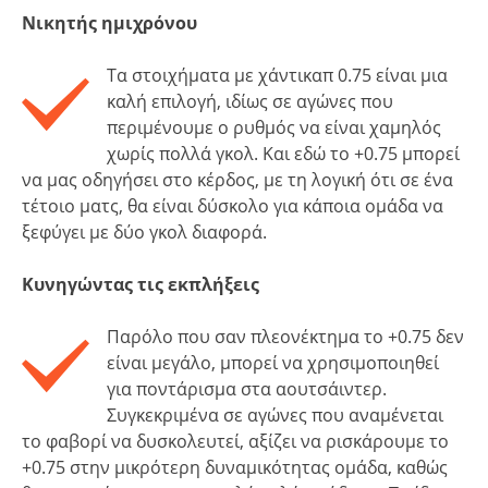
Νικητής ημιχρόνου
Τα στοιχήματα με χάντικαπ 0.75 είναι μια
καλή επιλογή, ιδίως σε αγώνες που
περιμένουμε ο ρυθμός να είναι χαμηλός
χωρίς πολλά γκολ. Και εδώ το +0.75 μπορεί
να μας οδηγήσει στο κέρδος, με τη λογική ότι σε ένα
τέτοιο ματς, θα είναι δύσκολο για κάποια ομάδα να
ξεφύγει με δύο γκολ διαφορά.
Κυνηγώντας τις εκπλήξεις
Παρόλο που σαν πλεονέκτημα το +0.75 δεν
είναι μεγάλο, μπορεί να χρησιμοποιηθεί
για ποντάρισμα στα αουτσάιντερ.
Συγκεκριμένα σε αγώνες που αναμένεται
το φαβορί να δυσκολευτεί, αξίζει να ρισκάρουμε το
+0.75 στην μικρότερη δυναμικότητας ομάδα, καθώς