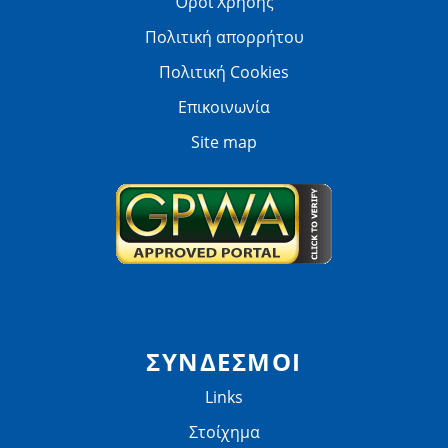
Όροι Χρήσης
Πολιτική απορρήτου
Πολιτική Cookies
Επικοινωνία
Site map
ΣΥΝΔΕΣΜΟΙ
Links
Στοίχημα