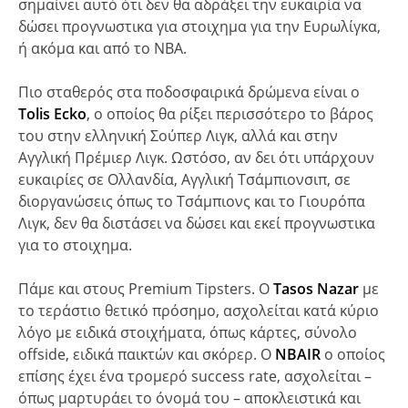
σημαίνει αυτό ότι δεν θα αδράξει την ευκαιρία να
δώσει προγνωστικα για στοιχημα για την Ευρωλίγκα,
ή ακόμα και από το ΝΒΑ.
Πιο σταθερός στα ποδοσφαιρικά δρώμενα είναι ο
Tolis Ecko
, ο οποίος θα ρίξει περισσότερο το βάρος
του στην ελληνική Σούπερ Λιγκ, αλλά και στην
Αγγλική Πρέμιερ Λιγκ. Ωστόσο, αν δει ότι υπάρχουν
ευκαιρίες σε Ολλανδία, Αγγλική Τσάμπιονσιπ, σε
διοργανώσεις όπως το Τσάμπιονς και το Γιουρόπα
Λιγκ, δεν θα διστάσει να δώσει και εκεί προγνωστικα
για το στοιχημα.
Πάμε και στους Premium Tipsters. O
Tasos Nazar
με
το τεράστιο θετικό πρόσημο, ασχολείται κατά κύριο
λόγο με ειδικά στοιχήματα, όπως κάρτες, σύνολο
offside, ειδικά παικτών και σκόρερ. Ο
NBAIR
ο οποίος
επίσης έχει ένα τρομερό success rate, ασχολείται –
όπως μαρτυράει το όνομά του – αποκλειστικά και