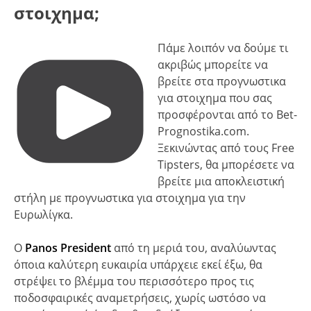
στοιχημα;
Πάμε λοιπόν να δούμε τι
ακριβώς μπορείτε να
βρείτε στα προγνωστικα
για στοιχημα που σας
προσφέρονται από το Bet-
Prognostika.com.
Ξεκινώντας από τους Free
Tipsters, θα μπορέσετε να
βρείτε μια αποκλειστική
στήλη με προγνωστικα για στοιχημα για την
Ευρωλίγκα.
Ο
Panos President
από τη μεριά του, αναλύωντας
όποια καλύτερη ευκαιρία υπάρχειε εκεί έξω, θα
στρέψει το βλέμμα του περισσότερο προς τις
ποδοσφαιρικές αναμετρήσεις, χωρίς ωστόσο να