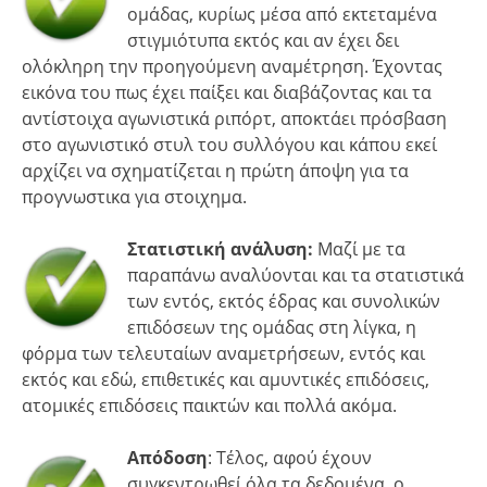
ομάδας, κυρίως μέσα από εκτεταμένα
στιγμιότυπα εκτός και αν έχει δει
ολόκληρη την προηγούμενη αναμέτρηση. Έχοντας
εικόνα του πως έχει παίξει και διαβάζοντας και τα
αντίστοιχα αγωνιστικά ριπόρτ, αποκτάει πρόσβαση
στο αγωνιστικό στυλ του συλλόγου και κάπου εκεί
αρχίζει να σχηματίζεται η πρώτη άποψη για τα
προγνωστικα για στοιχημα.
Στατιστική ανάλυση:
Μαζί με τα
παραπάνω αναλύονται και τα στατιστικά
των εντός, εκτός έδρας και συνολικών
επιδόσεων της ομάδας στη λίγκα, η
φόρμα των τελευταίων αναμετρήσεων, εντός και
εκτός και εδώ, επιθετικές και αμυντικές επιδόσεις,
ατομικές επιδόσεις παικτών και πολλά ακόμα.
Απόδοση
: Τέλος, αφού έχουν
συγκεντρωθεί όλα τα δεδομένα, ο