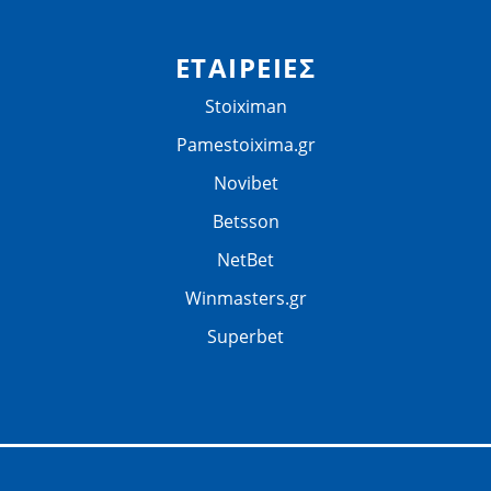
ΕΤΑΙΡΕΙΕΣ
Stoiximan
Pamestoixima.gr
Novibet
Betsson
NetBet
Winmasters.gr
Superbet