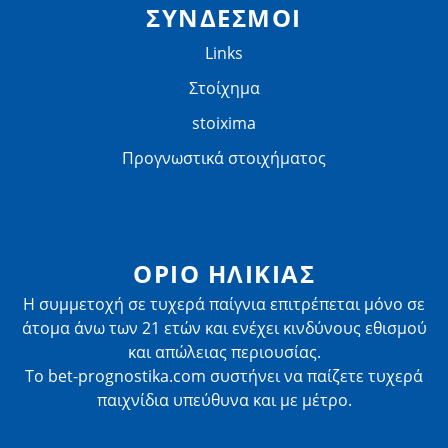
ΣΥΝΔΕΣΜΟΙ
Links
Στοίχημα
stoixima
Προγνωστικά στοιχήματος
ΟΡΙΟ ΗΛΙΚΙΑΣ
Η συμμετοχή σε τυχερά παίγνια επιτρέπεται μόνο σε
άτομα άνω των 21 ετών και ενέχει κινδύνους εθισμού
και απώλειας περιουσίας.
Το bet-prognostika.com συστήνει να παίζετε τυχερά
παιχνίδια υπεύθυνα και με μέτρο.