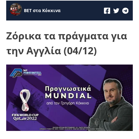
BET στα Κόκκινα
Ζόρικα τα πράγματα για
την Αγγλία (04/12)