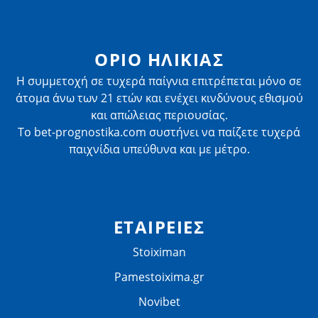
ΟΡΙΟ ΗΛΙΚΙΑΣ
Η συμμετοχή σε τυχερά παίγνια επιτρέπεται μόνο σε
άτομα άνω των 21 ετών και ενέχει κινδύνους εθισμού
και απώλειας περιουσίας.
Το bet-prognostika.com συστήνει να παίζετε τυχερά
παιχνίδια υπεύθυνα και με μέτρο.
ΕΤΑΙΡΕΙΕΣ
Stoiximan
Pamestoixima.gr
Novibet