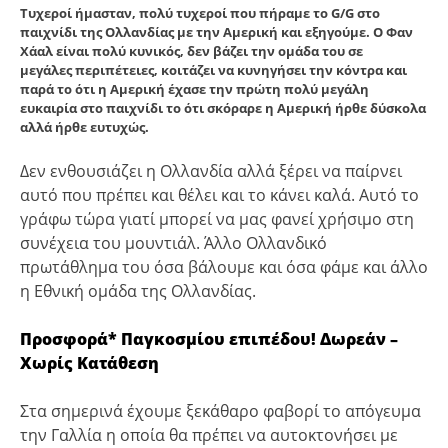
Τυχεροί ήμασταν, πολύ τυχεροί που πήραμε το G/G στο
παιχνίδι της Ολλανδίας με την Αμερική και εξηγούμε. Ο Φαν
Χάαλ είναι πολύ κυνικός, δεν βάζει την ομάδα του σε
μεγάλες περιπέτειες, κοιτάζει να κυνηγήσει την κόντρα και
παρά το ότι η Αμερική έχασε την πρώτη πολύ μεγάλη
ευκαιρία στο παιχνίδι το ότι σκόραρε η Αμερική ήρθε δύσκολα
αλλά ήρθε ευτυχώς.
Δεν ενθουσιάζει η Ολλανδία αλλά ξέρει να παίρνει
αυτό που πρέπει και θέλει και το κάνει καλά. Αυτό το
γράφω τώρα γιατί μπορεί να μας φανεί χρήσιμο στη
συνέχεια του μουντιάλ. Άλλο Ολλανδικό
πρωτάθλημα του όσα βάλουμε και όσα φάμε και άλλο
η Εθνική ομάδα της Ολλανδίας.
Προσφορά* Παγκοσμίου επιπέδου! Δωρεάν –
Χωρίς Κατάθεση
Στα σημερινά έχουμε ξεκάθαρο φαβορί το απόγευμα
την Γαλλία η οποία θα πρέπει να αυτοκτονήσει με