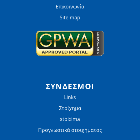
Επικοινωνία
Site map
ΣΥΝΔΕΣΜΟΙ
Links
Στοίχημα
stoixima
Προγνωστικά στοιχήματος