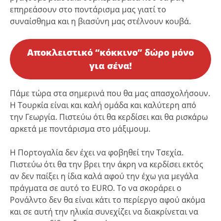
επηρεάσουν στο ποντάρισμα μας γιατί το
συναίσθημα και η βιασύνη μας στέλνουν κουβά.
Αποκλειστικό “κόκκινο” δώρο μόνο
για σένα!
Πάμε τώρα στα σημερινά που θα μας απασχολήσουν.
Η Τουρκία είναι και καλή ομάδα και καλύτερη από
την Γεωργία. Πιστεύω ότι θα κερδίσει και θα ρισκάρω
αρκετά με ποντάρισμα στο μάξιμουμ.
Η Πορτογαλία δεν έχει να φοβηθεί την Τσεχία.
Πιστεύω ότι θα την βρει την άκρη να κερδίσει εκτός
αν δεν παίξει η ίδια καλά αφού την έχω για μεγάλα
πράγματα σε αυτό το EURO. Το να σκοράρει ο
Ρονάλντο δεν θα είναι κάτι το περίεργο αφού ακόμα
και σε αυτή την ηλικία συνεχίζει να διακρίνεται να