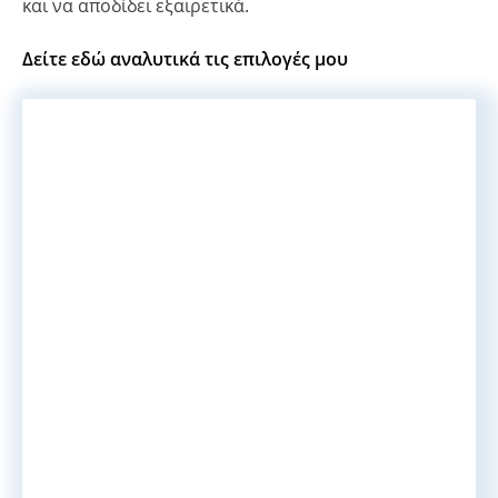
και να αποδίδει εξαιρετικά.
Δείτε εδώ αναλυτικά τις επιλογές μου