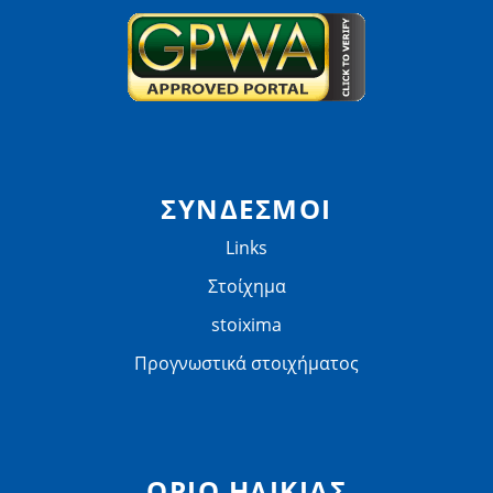
ΣΥΝΔΕΣΜΟΙ
Links
Στοίχημα
stoixima
Προγνωστικά στοιχήματος
ΟΡΙΟ ΗΛΙΚΙΑΣ