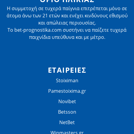
Η συμμετοχή σε τυχερά παίγνια επιτρέπεται μόνο σε
άτομα άνω των 21 ετών και ενέχει κινδύνους εθισμού
και απώλειας περιουσίας.
Το bet-prognostika.com συστήνει να παίζετε τυχερά
παιχνίδια υπεύθυνα και με μέτρο.
ΕΤΑΙΡΕΙΕΣ
Stoiximan
Pamestoixima.gr
Novibet
Betsson
NetBet
Winmasters.gr