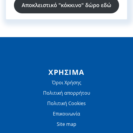
Αποκλειστικό "κόκκινο" δώρο εδώ
ΧΡΗΣΙΜΑ
Όροι Χρήσης
Πολιτική απορρήτου
Πολιτική Cookies
Επικοινωνία
Site map