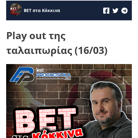
BET στα Κόκκινα
Play out της
ταλαιπωρίας (16/03)