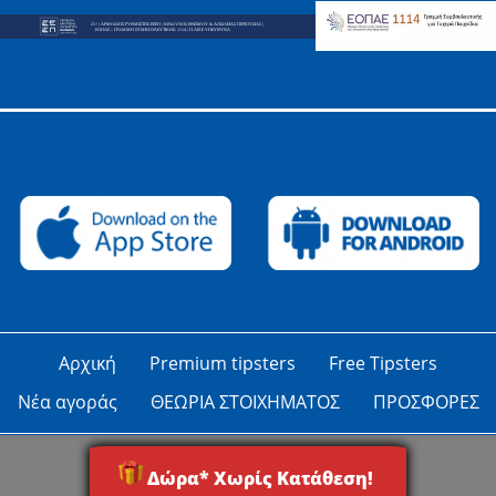
Αρχική
Premium tipsters
Free Tipsters
Νέα αγοράς
ΘΕΩΡΙΑ ΣΤΟΙΧΗΜΑΤΟΣ
ΠΡΟΣΦΟΡΕΣ
Δώρα* Χωρίς Κατάθεση!
© 2022
Bet-prognostika.com
Created by
Web-mate