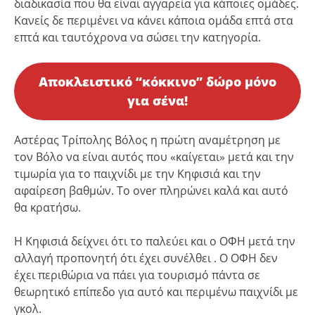
διαδικασία που θα είναι αγγαρεία για κάποιες ομάδες.
Κανείς δε περιμένει να κάνει κάποια ομάδα επτά στα
επτά και ταυτόχρονα να σώσει την κατηγορία.
Αποκλειστικό “κόκκινο” δώρο μόνο
για σένα!
Αστέρας Τρίπολης Βόλος η πρώτη αναμέτρηση με
τον Βόλο να είναι αυτός που «καίγεται» μετά και την
τιμωρία για το παιχνίδι με την Κηφισιά και την
αφαίρεση βαθμών. Το over πληρώνει καλά και αυτό
θα κρατήσω.
Η Κηφισιά δείχνει ότι το παλεύει και ο ΟΦΗ μετά την
αλλαγή προπονητή ότι έχει συνέλθει . Ο ΟΦΗ δεν
έχει περιθώρια να πάει για τουρισμό πάντα σε
θεωρητικό επίπεδο για αυτό και περιμένω παιχνίδι με
γκολ.