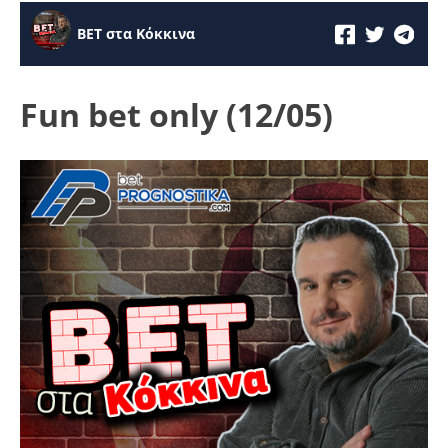
BET στα Κόκκινα
Fun bet only (12/05)