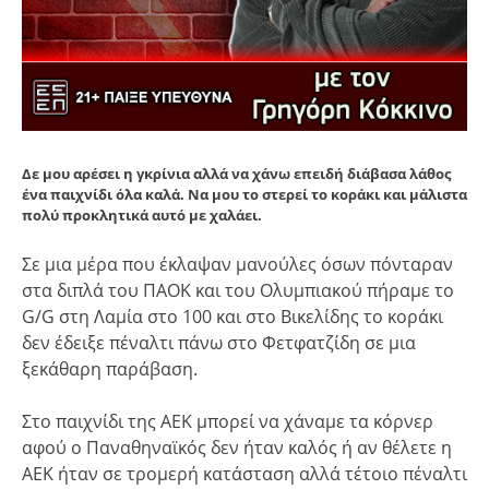
Δε μου αρέσει η γκρίνια αλλά να χάνω επειδή διάβασα λάθος
ένα παιχνίδι όλα καλά. Να μου το στερεί το κοράκι και μάλιστα
πολύ προκλητικά αυτό με χαλάει.
Σε μια μέρα που έκλαψαν μανούλες όσων πόνταραν
στα διπλά του ΠΑΟΚ και του Ολυμπιακού πήραμε το
G/G στη Λαμία στο 100 και στο Βικελίδης το κοράκι
δεν έδειξε πέναλτι πάνω στο Φετφατζίδη σε μια
ξεκάθαρη παράβαση.
Στο παιχνίδι της ΑΕΚ μπορεί να χάναμε τα κόρνερ
αφού ο Παναθηναϊκός δεν ήταν καλός ή αν θέλετε η
ΑΕΚ ήταν σε τρομερή κατάσταση αλλά τέτοιο πέναλτι