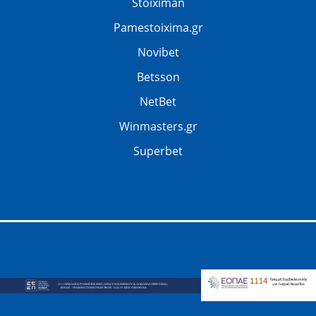
Stoiximan
Pamestoixima.gr
Novibet
Betsson
NetBet
Winmasters.gr
Superbet