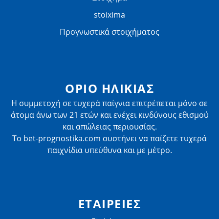
stoixima
Προγνωστικά στοιχήματος
ΟΡΙΟ ΗΛΙΚΙΑΣ
Η συμμετοχή σε τυχερά παίγνια επιτρέπεται μόνο σε
άτομα άνω των 21 ετών και ενέχει κινδύνους εθισμού
και απώλειας περιουσίας.
Το bet-prognostika.com συστήνει να παίζετε τυχερά
παιχνίδια υπεύθυνα και με μέτρο.
ΕΤΑΙΡΕΙΕΣ