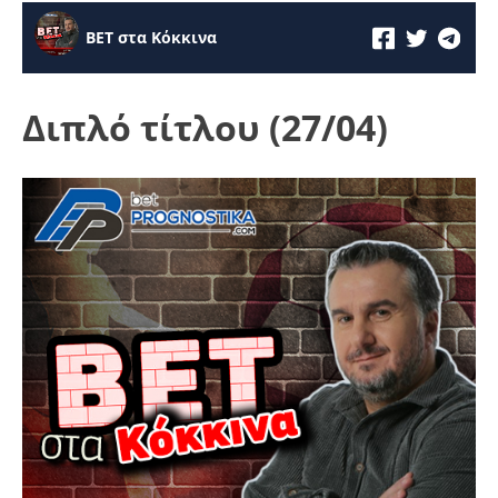
BET στα Κόκκινα
Διπλό τίτλου (27/04)