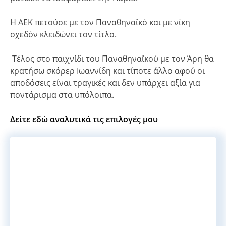
Η ΑΕΚ πετούσε με τον Παναθηναϊκό και με νίκη
σχεδόν κλειδώνει τον τίτλο.
Τέλος στο παιχνίδι του Παναθηναϊκού με τον Άρη θα
κρατήσω σκόρερ Ιωαννίδη και τίποτε άλλο αφού οι
αποδόσεις είναι τραγικές και δεν υπάρχει αξία για
ποντάρισμα στα υπόλοιπα.
Δείτε εδώ αναλυτικά τις επιλογές μου