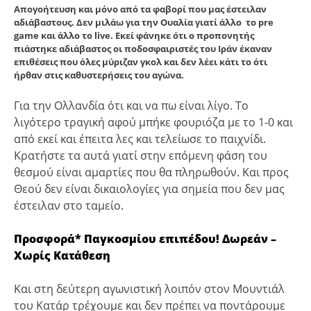
Απογοήτευση και μόνο από τα φαβορί που μας έστειλαν
αδιάβαστους. Δεν μιλάω για την Ουαλία γιατί άλλο το pre
game και άλλο το live. Εκεί φάνηκε ότι ο προπονητής
πιάστηκε αδιάβαστος οι ποδοσφαιριστές του Ιράν έκαναν
επιθέσεις που όλες μύριζαν γκολ και δεν λέει κάτι το ότι
ήρθαν στις καθυστερήσεις του αγώνα.
Για την Ολλανδία ότι και να πω είναι λίγο. Το
λιγότερο τραγική αφού μπήκε φουριόζα με το 1-0 και
από εκεί και έπειτα λες και τελείωσε το παιχνίδι.
Κρατήστε τα αυτά γιατί στην επόμενη φάση του
θεσμού είναι αμαρτίες που θα πληρωθούν. Και προς
Θεού δεν είναι δικαιολογίες για σημεία που δεν μας
έστειλαν στο ταμείο.
Προσφορά* Παγκοσμίου επιπέδου! Δωρεάν –
Χωρίς Κατάθεση
Και στη δεύτερη αγωνιστική λοιπόν στον Μουντιάλ
του Κατάρ τρέχουμε και δεν πρέπει να ποντάρουμε