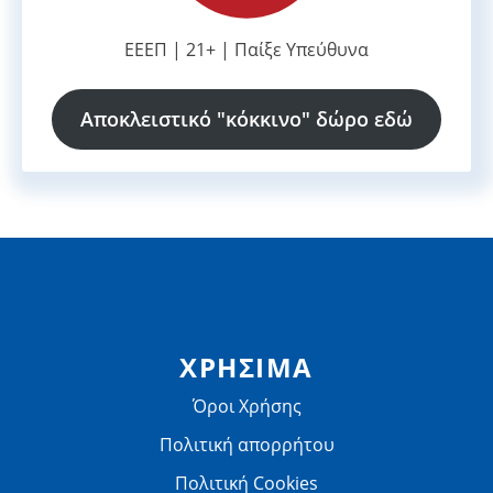
ΕΕΕΠ | 21+ | Παίξε Υπεύθυνα
Αποκλειστικό "κόκκινο" δώρο εδώ
ΧΡΗΣΙΜΑ
Όροι Χρήσης
Πολιτική απορρήτου
Πολιτική Cookies