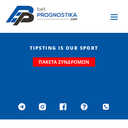
Skip
to
content
Bet-prognostika
Προγνωστικά στοιχήματος
TIPSTING IS OUR SPORT
ΠΑΚΕΤΑ ΣΥΝΔΡΟΜΩΝ