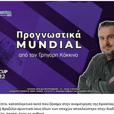
πτο, καταπληκτικό αυτό που ζήσαμε στην αναμέτρηση της Κροατίας
ρή Βραζιλία αμυντικά ίσως όλων των εποχών αποκλείστηκε στην διαδ
ία, παρότι ήταν το φαβορί.