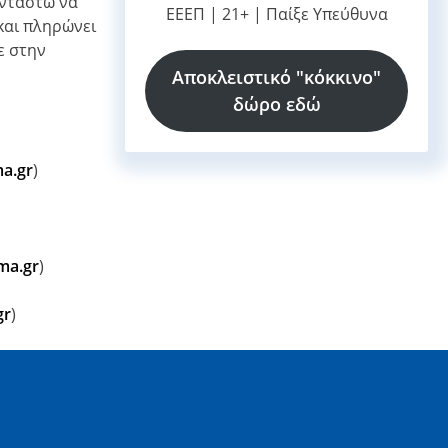
ανταστώ να
ΕΕΕΠ | 21+ | Παίξε Υπεύθυνα
και πληρώνει
ε στην
Αποκλειστικό "κόκκινο"
δώρο εδώ
a.gr
)
ma.gr
)
gr
)