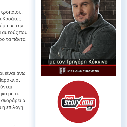
 τροπαίου,
οι Κροάτες
αύμα με την
α αυτούς που
ιρο τα πάντα
ι είναι άνω
Μαροκινοί
ούνται
ηκα με τα
 σκοράρει ο
ι η επιλογή