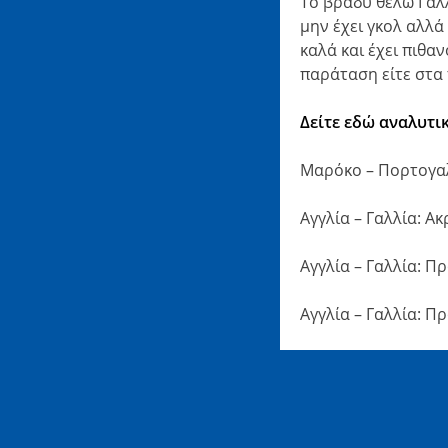
Το βράδυ θέλω Γαλλ
μην έχει γκολ αλλά
καλά και έχει πιθαν
παράταση είτε στα 
Δείτε εδώ αναλυτικ
Μαρόκο – Πορτογαλί
Αγγλία – Γαλλία: Ακ
Αγγλία – Γαλλία: Π
Αγγλία – Γαλλία: Πρ