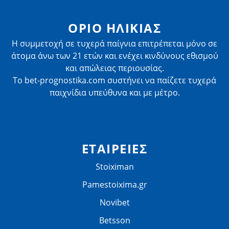
ΟΡΙΟ ΗΛΙΚΙΑΣ
Η συμμετοχή σε τυχερά παίγνια επιτρέπεται μόνο σε
άτομα άνω των 21 ετών και ενέχει κινδύνους εθισμού
και απώλειας περιουσίας.
Το bet-prognostika.com συστήνει να παίζετε τυχερά
παιχνίδια υπεύθυνα και με μέτρο.
ΕΤΑΙΡΕΙΕΣ
Stoiximan
Pamestoixima.gr
Novibet
Betsson