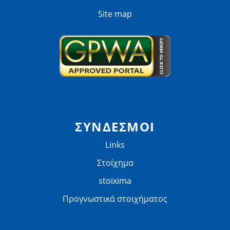
Site map
ΣΥΝΔΕΣΜΟΙ
Links
Στοίχημα
stoixima
Προγνωστικά στοιχήματος