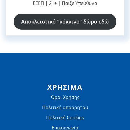
ΕΕΕΠ | 21+ | Παίξε Υπεύθυνα
Αποκλειστικό "κόκκινο" δώρο εδώ
ΧΡΗΣΙΜΑ
Όροι Χρήσης
Πολιτική απορρήτου
Πολιτική Cookies
Επικοινωνία