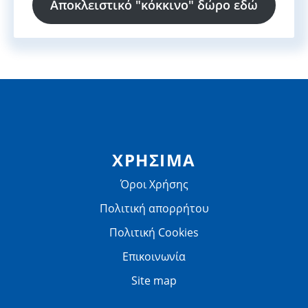
Αποκλειστικό "κόκκινο" δώρο εδώ
ΧΡΗΣΙΜΑ
Όροι Χρήσης
Πολιτική απορρήτου
Πολιτική Cookies
Επικοινωνία
Site map