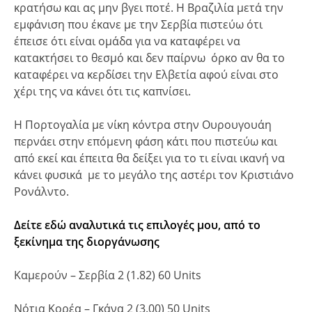
κρατήσω και ας μην βγει ποτέ. Η Βραζιλία μετά την
εμφάνιση που έκανε με την Σερβία πιστεύω ότι
έπεισε ότι είναι ομάδα για να καταφέρει να
κατακτήσει το θεσμό και δεν παίρνω όρκο αν θα το
καταφέρει να κερδίσει την Ελβετία αφού είναι στο
χέρι της να κάνει ότι τις καπνίσει.
Η Πορτογαλία με νίκη κόντρα στην Ουρουγουάη
περνάει στην επόμενη φάση κάτι που πιστεύω και
από εκεί και έπειτα θα δείξει για το τι είναι ικανή να
κάνει φυσικά με το μεγάλο της αστέρι τον Κριστιάνο
Ρονάλντο.
Δείτε εδώ αναλυτικά τις επιλογές μου, από το
ξεκίνημα της διοργάνωσης
Καμερούν – Σερβία 2 (1.82) 60 Units
Νότια Κορέα – Γκάνα 2 (3.00) 50 Units