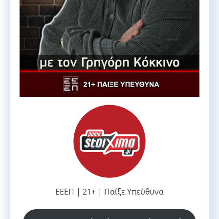
ΕΕΕΠ | 21+ | Παίξε Υπεύθυνα