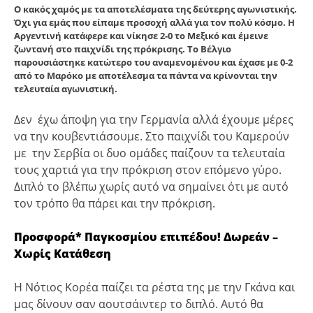
Ο κακός χαμός με τα αποτελέσματα της δεύτερης αγωνιστικής.
Όχι για εμάς που είπαμε προσοχή αλλά για τον πολύ κόσμο. Η
Αργεντινή κατάφερε και νίκησε 2-0 το Μεξικό και έμεινε
ζωντανή στο παιχνίδι της πρόκρισης. Το Βέλγιο
παρουσιάστηκε κατώτερο του αναμενομένου και έχασε με 0-2
από το Μαρόκο με αποτέλεσμα τα πάντα να κρίνονται την
τελευταία αγωνιστική.
Δεν έχω άποψη για την Γερμανία αλλά έχουμε μέρες
να την κουβεντιάσουμε. Στο παιχνίδι του Καμερούν
με την Σερβία οι δυο ομάδες παίζουν τα τελευταία
τους χαρτιά για την πρόκριση στον επόμενο γύρο.
Διπλό το βλέπω χωρίς αυτό να σημαίνει ότι με αυτό
τον τρόπο θα πάρει και την πρόκριση.
Προσφορά* Παγκοσμίου επιπέδου! Δωρεάν –
Χωρίς Κατάθεση
Η Νότιος Κορέα παίζει τα ρέστα της με την Γκάνα και
μας δίνουν σαν αουτσάιντερ το διπλό. Αυτό θα