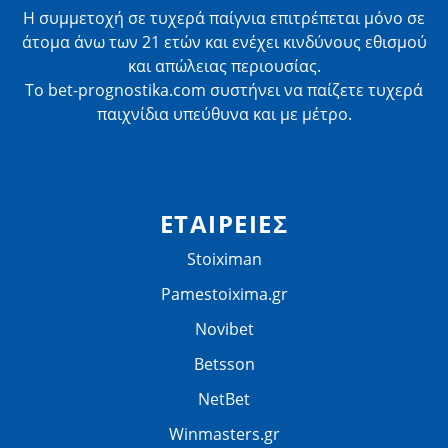
Η συμμετοχή σε τυχερά παίγνια επιτρέπεται μόνο σε
άτομα άνω των 21 ετών και ενέχει κινδύνους εθισμού
και απώλειας περιουσίας.
Το bet-prognostika.com συστήνει να παίζετε τυχερά
παιχνίδια υπεύθυνα και με μέτρο.
ΕΤΑΙΡΕΙΕΣ
Stoiximan
Pamestoixima.gr
Novibet
Betsson
NetBet
Winmasters.gr