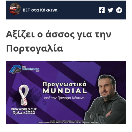
BET στα Κόκκινα
Αξίζει ο άσσος για την
Πορτογαλία