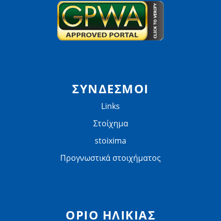
ΣΥΝΔΕΣΜΟΙ
Links
Στοίχημα
stoixima
Προγνωστικά στοιχήματος
ΟΡΙΟ ΗΛΙΚΙΑΣ