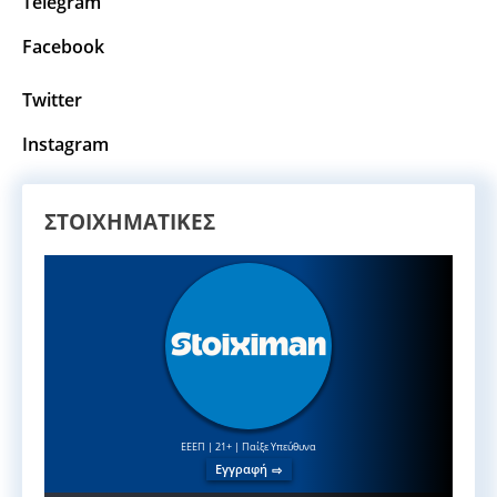
Telegram
Facebook
Twitter
Instagram
ΣΤΟΙΧΗΜΑΤΙΚΕΣ
ΕΕΕΠ | 21+ | Παίξε Υπεύθυνα
Εγγραφή