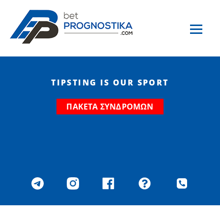
Skip
to
content
Bet-prognostika
Προγνωστικά στοιχήματος
TIPSTING IS OUR SPORT
ΠΑΚΕΤΑ ΣΥΝΔΡΟΜΩΝ