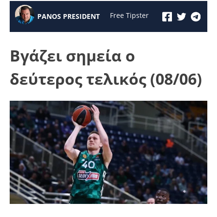
Free Tipster
PANOS PRESIDENT
Βγάζει σημεία ο
δεύτερος τελικός (08/06)