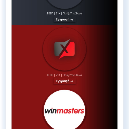
ΕΕΕΠ | 21+ | Παίξε Υπεύθυνα
Εγγραφή
ΕΕΕΠ | 21+ | Παίξε Υπεύθυνα
Εγγραφή