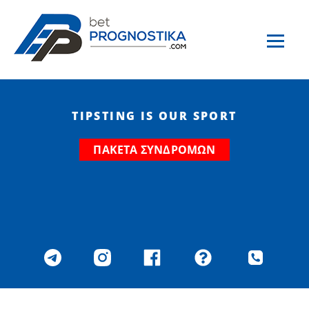
Skip
to
content
Bet-prognostika
Προγνωστικά στοιχήματος
TIPSTING IS OUR SPORT
ΠΑΚΕΤΑ ΣΥΝΔΡΟΜΩΝ