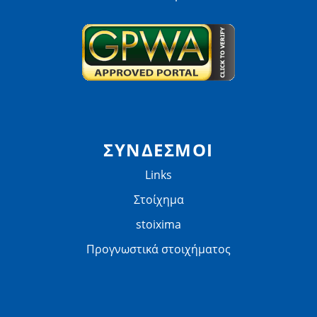
ΣΥΝΔΕΣΜΟΙ
Links
Στοίχημα
stoixima
Προγνωστικά στοιχήματος