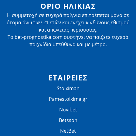
ΟΡΙΟ ΗΛΙΚΙΑΣ
Η συμμετοχή σε τυχερά παίγνια επιτρέπεται μόνο σε
άτομα άνω των 21 ετών και ενέχει κινδύνους εθισμού
και απώλειας περιουσίας.
Το bet-prognostika.com συστήνει να παίζετε τυχερά
παιχνίδια υπεύθυνα και με μέτρο.
ΕΤΑΙΡΕΙΕΣ
Stoiximan
Pamestoixima.gr
Novibet
Betsson
NetBet