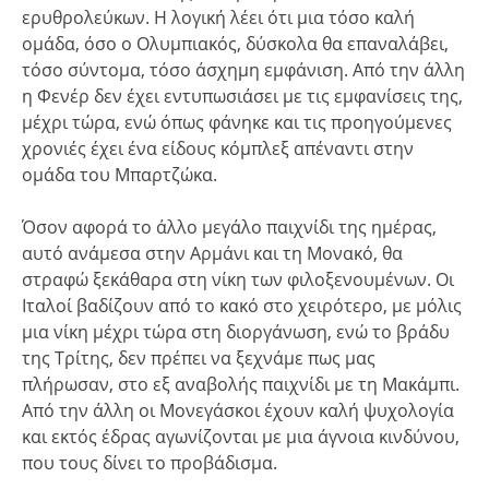
ερυθρολεύκων. Η λογική λέει ότι μια τόσο καλή
ομάδα, όσο ο Ολυμπιακός, δύσκολα θα επαναλάβει,
τόσο σύντομα, τόσο άσχημη εμφάνιση. Από την άλλη
η Φενέρ δεν έχει εντυπωσιάσει με τις εμφανίσεις της,
μέχρι τώρα, ενώ όπως φάνηκε και τις προηγούμενες
χρονιές έχει ένα είδους κόμπλεξ απέναντι στην
ομάδα του Μπαρτζώκα.
Όσον αφορά το άλλο μεγάλο παιχνίδι της ημέρας,
αυτό ανάμεσα στην Αρμάνι και τη Μονακό, θα
στραφώ ξεκάθαρα στη νίκη των φιλοξενουμένων. Οι
Ιταλοί βαδίζουν από το κακό στο χειρότερο, με μόλις
μια νίκη μέχρι τώρα στη διοργάνωση, ενώ το βράδυ
της Τρίτης, δεν πρέπει να ξεχνάμε πως μας
πλήρωσαν, στο εξ αναβολής παιχνίδι με τη Μακάμπι.
Από την άλλη οι Μονεγάσκοι έχουν καλή ψυχολογία
και εκτός έδρας αγωνίζονται με μια άγνοια κινδύνου,
που τους δίνει το προβάδισμα.