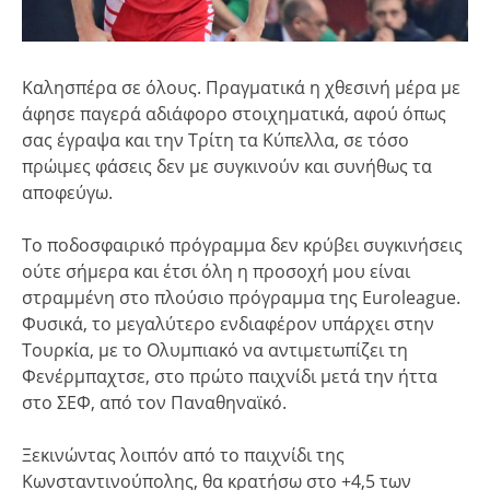
Καλησπέρα σε όλους. Πραγματικά η χθεσινή μέρα με
άφησε παγερά αδιάφορο στοιχηματικά, αφού όπως
σας έγραψα και την Τρίτη τα Κύπελλα, σε τόσο
πρώιμες φάσεις δεν με συγκινούν και συνήθως τα
αποφεύγω.
Το ποδοσφαιρικό πρόγραμμα δεν κρύβει συγκινήσεις
ούτε σήμερα και έτσι όλη η προσοχή μου είναι
στραμμένη στο πλούσιο πρόγραμμα της Euroleague.
Φυσικά, το μεγαλύτερο ενδιαφέρον υπάρχει στην
Τουρκία, με το Ολυμπιακό να αντιμετωπίζει τη
Φενέρμπαχτσε, στο πρώτο παιχνίδι μετά την ήττα
στο ΣΕΦ, από τον Παναθηναϊκό.
Ξεκινώντας λοιπόν από το παιχνίδι της
Κωνσταντινούπολης, θα κρατήσω στο +4,5 των