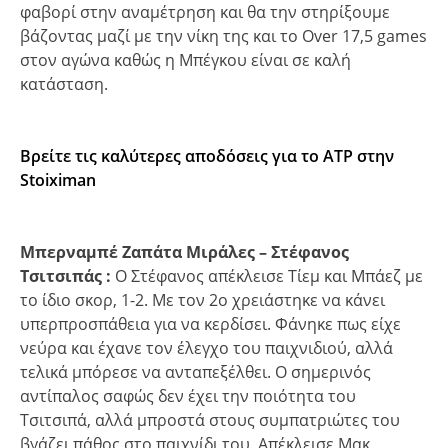
φαβορί στην αναμέτρηση και θα την στηρίξουμε
βάζοντας μαζί με την νίκη της και το Over 17,5 games
στον αγώνα καθώς η Μπέγκου είναι σε καλή
κατάσταση.
Βρείτε τις καλύτερες αποδόσεις για το ATP στην
Stoiximan
Μπερναμπέ Ζαπάτα Μιράλες – Στέφανος
Τσιτσιπάς :
O Στέφανος απέκλεισε Τίεμ και Μπάεζ με
το ίδιο σκορ, 1-2. Με τον 2ο χρειάστηκε να κάνει
υπερπροσπάθεια για να κερδίσει. Φάνηκε πως είχε
νεύρα και έχανε τον έλεγχο του παιχνιδιού, αλλά
τελικά μπόρεσε να ανταπεξέλθει. Ο σημερινός
αντίπαλος σαφώς δεν έχει την ποιότητα του
Τσιτσιπά, αλλά μπροστά στους συμπατριώτες του
βγάζει πάθος στο παιχνίδι του. Απέκλεισε Μακ