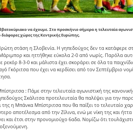
ββατοκύριακο να έχουμε. Στο προσκήνιο σήμερα η τελευταία αγωνισ
ό διάφορες χώρες της Κεντρικής Ευρώπης.
 Πρώτη στάση η Σλοβενία. Η γηπεδούχος δεν τα κατάφερε σ
 Μάριμπορ και ηττήθηκε εύκολα 2-0 από νωρίς. Παρόλα αυτ
ε ρεκόρ 8-3-0 και μάλιστα έχει σκοράρει σε όλα τα παιχνίδ
γό Γκόριτσα που έχει να κερδίσει από τον Σεπτέμβριο νομ
τησα.
πίστριτσα : Πάμε στην τελευταία αγωνιστική της κανονική
γηπεδούχος Σκάλιτσα προτελευταία θα παλέψει για την παρ
ι της η Μπάνκα Μπίστριτσα που θα παίξει το τελευταίο χαρτ
ύτερο αποτέλεσμα από την Ζίλινα, ενώ με νίκη της και ήττα
ι και έτσι στην προνομιούχο 6αδα. Νομίζω ότι τουλάχιστ
λοξενούμενη.