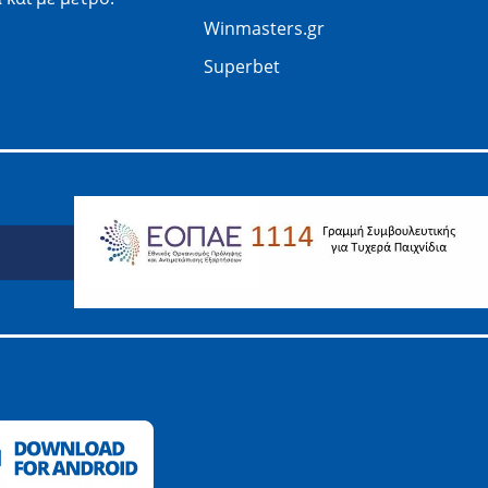
Winmasters.gr
Superbet