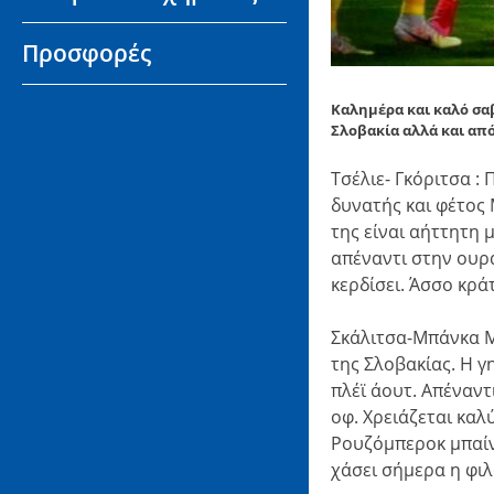
Προσφορές
Καλημέρα και καλό σα
Σλοβακία αλλά και απ
Τσέλιε- Γκόριτσα :
δυνατής και φέτος
της είναι αήττητη μ
απέναντι στην ουρα
κερδίσει. Άσσο κρά
Σκάλιτσα-Μπάνκα Μ
της Σλοβακίας. Η 
πλέϊ άουτ. Απέναντ
οφ. Χρειάζεται καλ
Ρουζόμπεροκ μπαίνε
χάσει σήμερα η φι