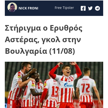
Free Tipster
NICK FRONI
Στήριγμα ο Ερυθρός
Αστέρας, γκολ στην
Βουλγαρία (11/08)