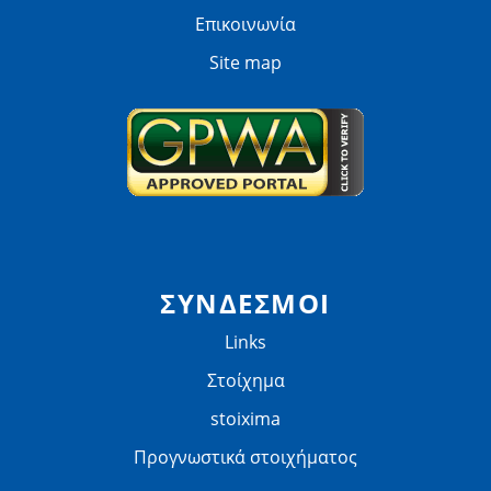
Επικοινωνία
Site map
ΣΥΝΔΕΣΜΟΙ
Links
Στοίχημα
stoixima
Προγνωστικά στοιχήματος