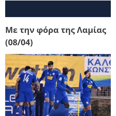
Με την φόρα της Λαμίας
(08/04)