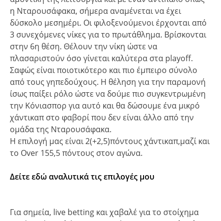
η Νταρουσάφακα, σήμερα αναμένεται να έχει
δύσκολο μεσημέρι. Οι φιλοξενούμενοι έρχονται από
3 συνεχόμενες νίκες για το πρωτάθλημα. Βρίσκονται
στην 6η θέση. Θέλουν την νίκη ώστε να
πλασαριστούν όσο γίνεται καλύτερα στα playoff.
Σαφώς είναι ποιοτικότερο και πιο έμπειρο σύνολο
από τους γηπεδούχους. Η θέληση για την παραμονή
ίσως παίξει ρόλο ώστε να δούμε πιο συγκεντρωμένη
την Κόνιασπορ για αυτό και θα δώσουμε ένα μικρό
χάντικαπ στο φαβορί που δεν είναι άλλο από την
ομάδα της Νταρουσάφακα.
Η επιλογή μας είναι 2(+2,5)πόντους χάντικαπ,μαζί και
το Οver 155,5 πόντους στον αγώνα.
Δείτε εδώ αναλυτικά τις επιλογές μου
Για σημεία, live betting και χαβαλέ για το στοίχημα