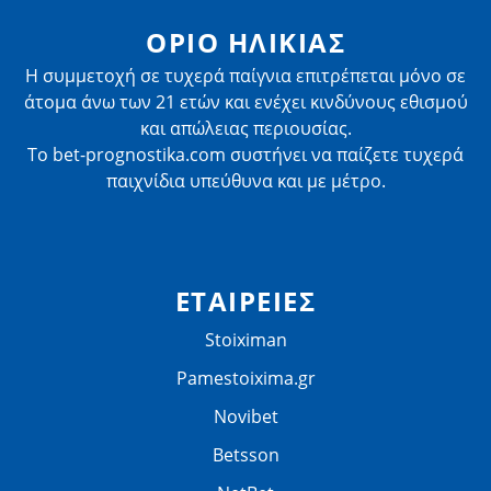
ΟΡΙΟ ΗΛΙΚΙΑΣ
Η συμμετοχή σε τυχερά παίγνια επιτρέπεται μόνο σε
άτομα άνω των 21 ετών και ενέχει κινδύνους εθισμού
και απώλειας περιουσίας.
Το bet-prognostika.com συστήνει να παίζετε τυχερά
παιχνίδια υπεύθυνα και με μέτρο.
ΕΤΑΙΡΕΙΕΣ
Stoiximan
Pamestoixima.gr
Novibet
Betsson