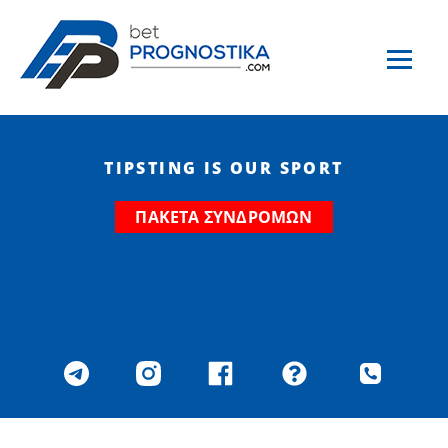
Skip
to
content
Bet-prognostika
Προγνωστικά στοιχήματος
TIPSTING IS OUR SPORT
ΠΑΚΕΤΑ ΣΥΝΔΡΟΜΩΝ