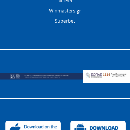
NetBet
Winmasters.gr
Superbet