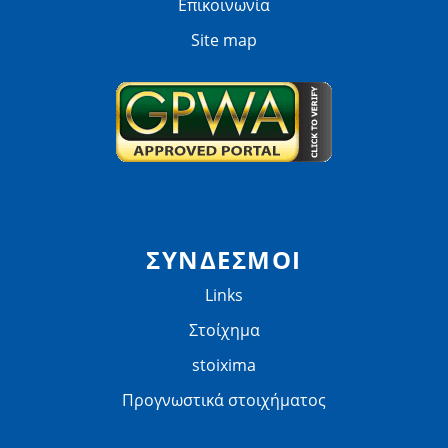
Επικοινωνία
Site map
ΣΥΝΔΕΣΜΟΙ
Links
Στοίχημα
stoixima
Προγνωστικά στοιχήματος