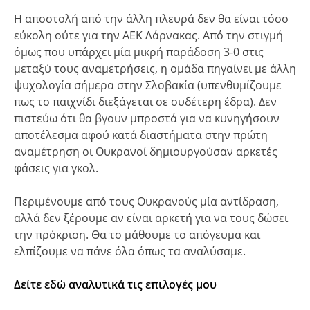
Η αποστολή από την άλλη πλευρά δεν θα είναι τόσο
εύκολη ούτε για την ΑΕΚ Λάρνακας. Από την στιγμή
όμως που υπάρχει μία μικρή παράδοση 3-0 στις
μεταξύ τους αναμετρήσεις, η ομάδα πηγαίνει με άλλη
ψυχολογία σήμερα στην Σλοβακία (υπενθυμίζουμε
πως το παιχνίδι διεξάγεται σε ουδέτερη έδρα). Δεν
πιστεύω ότι θα βγουν μπροστά για να κυνηγήσουν
αποτέλεσμα αφού κατά διαστήματα στην πρώτη
αναμέτρηση οι Ουκρανοί δημιουργούσαν αρκετές
φάσεις για γκολ.
Περιμένουμε από τους Ουκρανούς μία αντίδραση,
αλλά δεν ξέρουμε αν είναι αρκετή για να τους δώσει
την πρόκριση. Θα το μάθουμε το απόγευμα και
ελπίζουμε να πάνε όλα όπως τα αναλύσαμε.
Δείτε εδώ αναλυτικά τις επιλογές μου