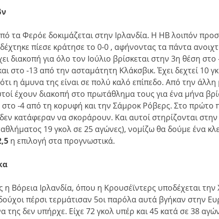
βν
πό τα Φερόε δοκιμάζεται στην Ιρλανδία. Η ΗΒ λοιπόν προ
ι δέχτηκε πίεσε κράτησε το 0-0 , αφήνοντας τα πάντα ανοιχτ
ι διακοπή για όλο τον Ιούλιο βρίσκεται στην 3η θέση στο 
αι στο -13 από την ασταμάτητη Κλάκσβικ. Έχει δεχτεί 10 γκ
ότι η άμυνα της είναι σε πολύ καλό επίπεδο. Από την άλλη 
υτοί έχουν διακοπή στο πρωτάθλημα τους για ένα μήνα βρί
 στο -4 από τη κορυφή και την Σάμροκ Ρόβερς. Στο πρώτο π
δεν κατάφεραν να σκοράρουν. Και αυτοί στηρίζονται στην
θλήματος 19 γκολ σε 25 αγώνες), νομίζω θα δούμε ένα κλ
2,5
η επιλογή στα προγνωστικά.
κα
 η Βόρεια Ιρλανδία, όπου η Κρουσέϊντερς υποδέχεται την
εδούχοι πέρσι τερμάτισαν 5οι παρόλα αυτά βγήκαν στην Ε
 της δεν υπήρχε. Είχε 72 γκολ υπέρ και 45 κατά σε 38 αγώ