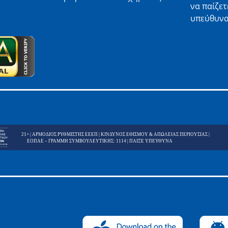
να παίζετ
υπεύθυνα 