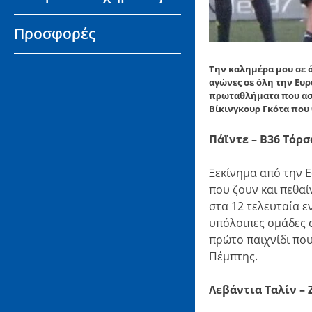
Προσφορές
Την καλημέρα μου σε ό
αγώνες σε όλη την Ευ
πρωταθλήματα που ασχο
Βίκινγκουρ Γκότα που 
Πάϊντε – Β36 Τόρ
Ξεκίνημα από την Ε
που ζουν και πεθαί
στα 12 τελευταία ε
υπόλοιπες ομάδες σ
πρώτο παιχνίδι που
Πέμπτης.
Λεβάντια Ταλίν – 