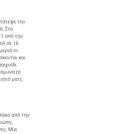
στάτεψε την
ά. Στο
-1 από την
ολ σε 16
μεριά οι
σκονται και
αιχνίδι
 άμυνα (η
ειστό ματς
 Χάκα από την
υρώπη,
νες. Μία