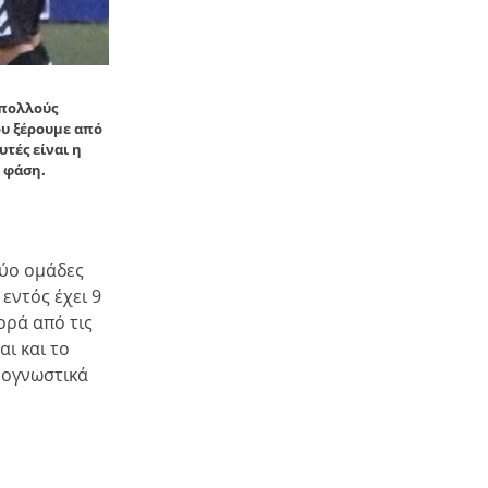
 πολλούς
ου ξέρουμε από
τές είναι η
 φάση.
Δύο ομάδες
εντός έχει 9
ορά από τις
ι και το
ρογνωστικά