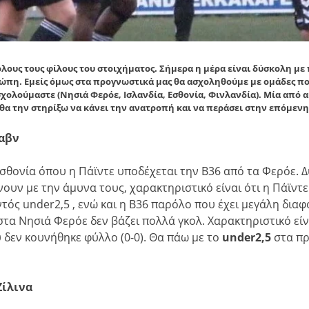
λους τους φίλους του στοιχήματος. Σήμερα η μέρα είναι δύσκολη με
ρώπη. Εμείς όμως στα προγνωστικά μας θα ασχοληθούμε με ομάδες π
λούμαστε (Νησιά Φερόε, Ισλανδία, Εσθονία, Φινλανδία). Μία από αυ
θα την στηρίξω να κάνει την ανατροπή και να περάσει στην επόμενη
σαβν
σθονία όπου η Πάϊντε υποδέχεται την Β36 από τα Φερόε. 
νουν με την άμυνα τους, χαρακτηριστικό είναι ότι η Πάϊντε 
ντός under2,5 , ενώ και η Β36 παρόλο που έχει μεγάλη διαφ
τα Νησιά Φερόε δεν βάζει πολλά γκολ. Χαρακτηριστικό είνα
 δεν κουνήθηκε φύλλο (0-0). Θα πάω με το
under2,5
στα π
Ζίλινα