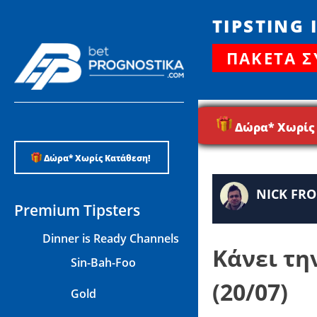
Skip
TIPSTING 
to
content
ΠΑΚΕΤΑ 
Δώρα* Χωρίς
Δώρα* Χωρίς Κατάθεση!
NICK FRO
Premium Tipsters
Dinner is Ready Channels
Κάνει τη
Sin-Bah-Foo
(20/07)
Gold