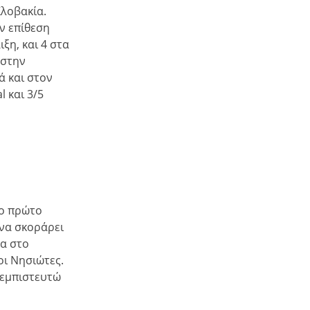
Σλοβακία.
ν επίθεση
ξη, και 4 στα
 στην
ά και στον
l και 3/5
το πρώτο
 να σκοράρει
ρα στο
οι Νησιώτες.
 εμπιστευτώ