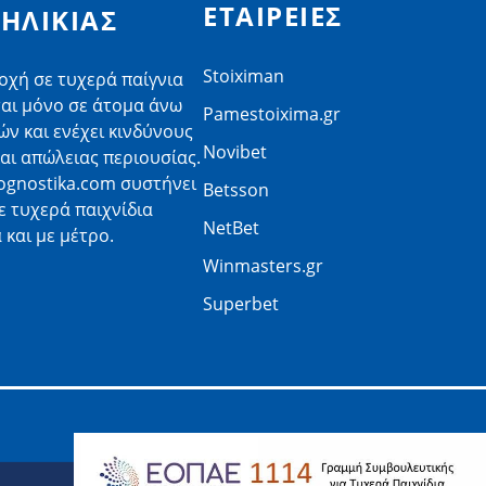
ΕΤΑΙΡΕΙΕΣ
 ΗΛΙΚΙΑΣ
Stoiximan
οχή σε τυχερά παίγνια
ται μόνο σε άτομα άνω
Pamestoixima.gr
ών και ενέχει κινδύνους
Novibet
αι απώλειας περιουσίας.
rognostika.com συστήνει
Betsson
ε τυχερά παιχνίδια
NetBet
και με μέτρο.
Winmasters.gr
Superbet