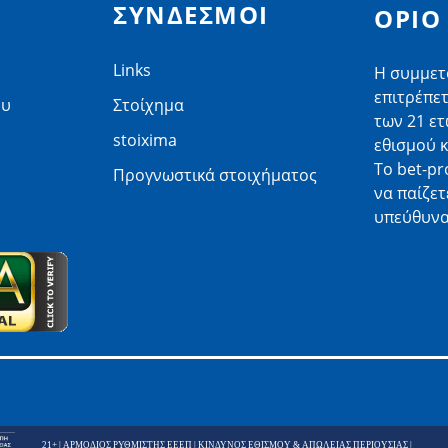
ΣΥΝΔΕΣΜΟΙ
ΟΡΙΟ
Links
Η συμμετ
επιτρέπε
ου
Στοίχημα
των 21 ετ
stoixima
εθισμού κ
Το bet-p
Προγνωστικά στοιχήματος
να παίζετ
υπεύθυνα 