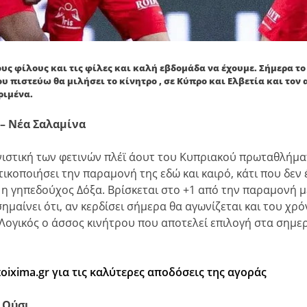
υς φίλους και τις φίλες και καλή εβδομάδα να έχουμε. Σήμερα τ
ου πιστεύω θα μιλήσει το κίνητρο , σε Κύπρο και Ελβετία και τον
ριμένα.
– Νέα Σαλαμίνα
ιστική των φετινών πλέϊ άουτ του Κυπριακού πρωταθλήμα
τικοποιήσει την παραμονή της εδώ και καιρό, κάτι που δεν 
 η γηπεδούχος Δόξα. Βρίσκεται στο +1 από την παραμονή μ
σημαίνει ότι, αν κερδίσει σήμερα θα αγωνίζεται και του χρ
Λογικός ο άσσος κινήτρου που αποτελεί επιλογή στα σημε
oixima.gr για τις καλύτερες αποδόσεις της αγοράς
 Ούσι