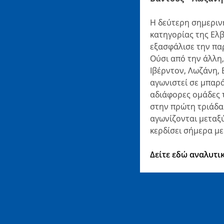
Η δεύτερη σημεριν
κατηγορίας της Ελβ
εξασφάλισε την παρ
Ούσι από την άλλη,
Ιβέρντον, Λωζάνη, 
αγωνιστεί σε μπαρά
αδιάφορες ομάδες τ
στην πρώτη τριάδα 
αγωνίζονται μεταξύ
κερδίσει σήμερα με
Δείτε εδώ αναλυτικ