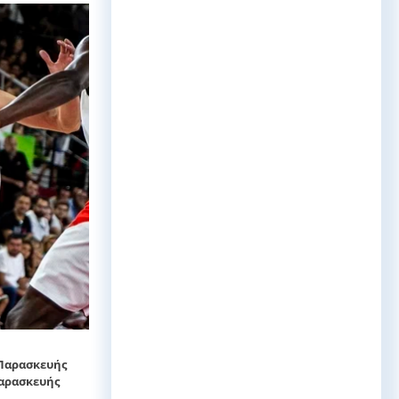
 Παρασκευής
Παρασκευής