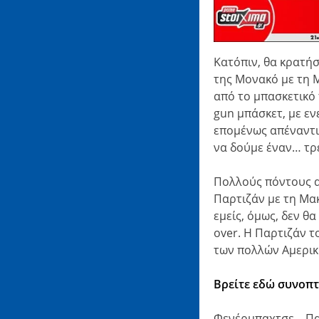
Κατόπιν, θα κρατή
της Μονακό με τη Μ
από το μπασκετικό 
gun μπάσκετ, με εν
επομένως απέναντι 
να δούμε έναν… τρε
Πολλούς πόντους αν
Παρτιζάν με τη Μα
εμείς, όμως, δεν θ
over. Η Παρτιζάν τ
των πολλών Αμερικ
Βρείτε εδώ συνοπτι
Φενέρμπαχτσε – Πα