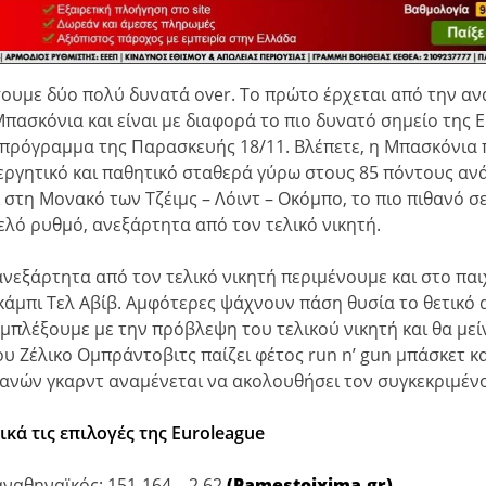
σουμε δύο πολύ δυνατά over. Το πρώτο έρχεται από την α
πασκόνια και είναι με διαφορά το πιο δυνατό σημείο της 
πρόγραμμα της Παρασκευής 18/11. Βλέπετε, η Μπασκόνια π
εργητικό και παθητικό σταθερά γύρω στους 85 πόντους ανά
στη Μονακό των Τζέιμς – Λόιντ – Οκόμπο, το πιο πιθανό σε
λό ρυθμό, ανεξάρτητα από τον τελικό νικητή.
εξάρτητα από τον τελικό νικητή περιμένουμε και στο παιχ
κάμπι Τελ Αβίβ. Αμφότερες ψάχνουν πάση θυσία το θετικό 
α μπλέξουμε με την πρόβλεψη του τελικού νικητή και θα με
ου Ζέλικο Ομπράντοβιτς παίζει φέτος run n’ gun μπάσκετ κ
ανών γκαρντ αναμένεται να ακολουθήσει τον συγκεκριμέν
κά τις επιλογές της Euroleague
ναθηναϊκός: 151-164 – 2.62
(Pamestoixima.gr)