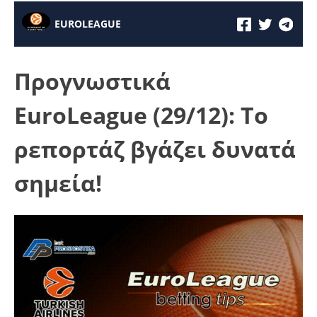
EUROLEAGUE
Προγνωστικά
EuroLeague (29/12): Το
ρεπορτάζ βγάζει δυνατά
σημεία!