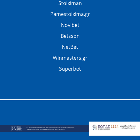
Stoiximan
Pamestoixima.gr
Novibet
Betsson
NetBet
Winmasters.gr
Superbet