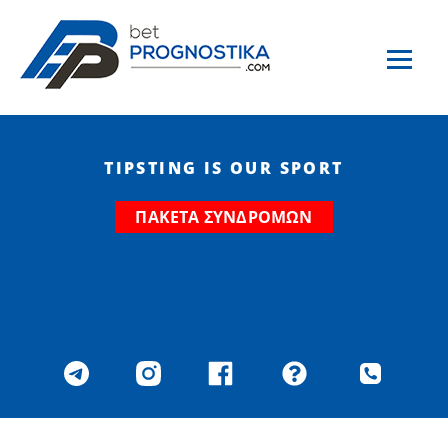
Skip
to
content
Bet-prognostika
Προγνωστικά στοιχήματος
TIPSTING IS OUR SPORT
ΠΑΚΕΤΑ ΣΥΝΔΡΟΜΩΝ