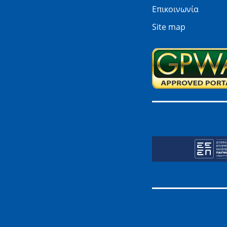
Επικοινωνία
Site map