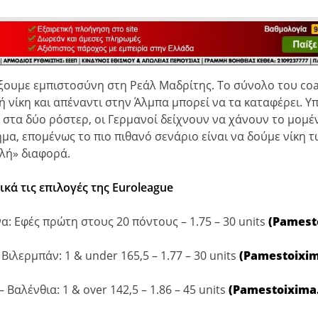
είξουμε εμπιστοσύνη στη Ρεάλ Μαδρίτης. Το σύνολο του c
ή νίκη και απέναντι στην Άλμπα μπορεί να τα καταφέρει. Υ
 στα δύο ρόστερ, οι Γερμανοί δείχνουν να χάνουν το μομέ
ημα, επομένως το πιο πιθανό σενάριο είναι να δούμε νίκη 
λή» διαφορά.
κά τις επιλογές της Euroleague
: Εφές πρώτη στους 20 πόντους – 1.75 – 30 units
(Pamest
Βιλερμπάν: 1 & under 165,5 – 1.77 – 30 units
(Pamestoixim
Βαλένθια: 1 & over 142,5 – 1.86 – 45 units
(Pamestoixima.