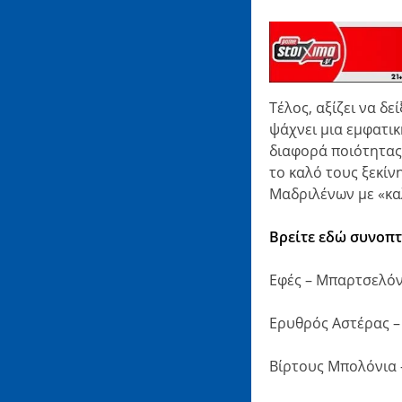
Τέλος, αξίζει να δ
ψάχνει μια εμφατικ
διαφορά ποιότητας
το καλό τους ξεκίν
Μαδριλένων με «κα
Βρείτε εδώ συνοπτι
Εφές – Μπαρτσελόνα
Ερυθρός Αστέρας – 
Βίρτους Μπολόνια – 