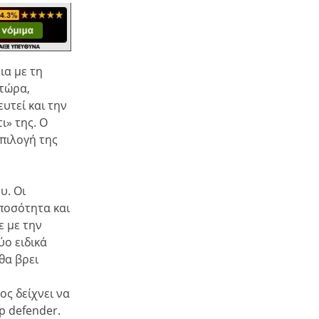
ια με τη
 τώρα,
υτεί και την
ι» της. Ο
πιλογή της
υ. Οι
ποσότητα και
ε με την
ύο ειδικά
θα βρει
ος δείχνει να
p defender.