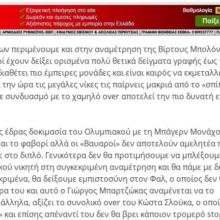
ων περιμένουμε και στην αναμέτρηση της Βίρτους Μπολόν
οί έχουν δείξει ορισμένα πολύ θετικά δείγματα γραφής έως
ιαθέτει πιο έμπειρες μονάδες και είναι καιρός να εκμεταλλε
 την ώρα τις μεγάλες νίκες τις παίρνεις μακριά από το «σπίτ
ε συνδυασμό με το χαμηλό over αποτελεί την πιο δυνατή ε
ός έδρας δοκιμασία του Ολυμπιακού με τη Μπάγερν Μονάχο
ναι το φαβορί αλλά οι «Βαυαροί» δεν αποτελούν αμελητέα 
με στο διπλό. Γενικότερα δεν θα προτιμήσουμε να μπλέξουμ
ού νικητή στη συγκεκριμένη αναμέτρηση και θα πάμε με δ
κριμένα, θα δείξουμε εμπιστοσύνη στον Φαλ, ο οποίος δεν 
ρα του και αυτό ο Γιώργος Μπαρτζώκας αναμένεται να το
άλληλα, αξίζει το συνολικό over του Κώστα Σλούκα, ο οποί
 και επίσης απέναντί του δεν θα βρει κάποιον τρομερό sto