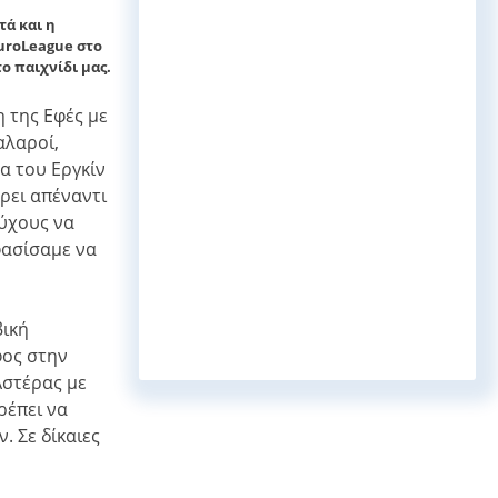
τά και η
EuroLeague στο
ο παιχνίδι μας.
 της Εφές με
αλαροί,
α του Εργκίν
ρει απέναντι
ύχους να
φασίσαμε να
βική
φος στην
Αστέρας με
ρέπει να
. Σε δίκαιες