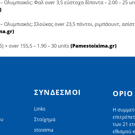
Ολυμπιακός: Φαλ over 3,5 εύστοχα δίποντα – 2.00 – 25 un
)
Ολυμπιακός: Σλούκας over 23,5 πόντοι, ριμπάουντ, ασίστ –
ma.gr)
5) + over 155,5 – 1.90 – 30 units
(Pamestoixima.gr)
ΣΥΝΔΕΣΜΟΙ
ΟΡΙΟ
Links
Η συμμετ
επιτρέπε
ου
Στοίχημα
των 21 ετ
stoixima
εθισμού κ