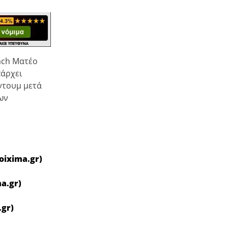
oach Ματέο
πάρχει
ντουμ μετά
των
oixima.gr)
a.gr)
gr)