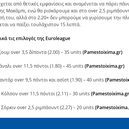
χεται από θετικές εμφανίσεις και αναμένεται να πάρει πάν
της Μακάμπι, ενώ θα ρισκάρουμε και στο over 2,5 ριμπάουντ
σή του, αλλά στο 2.20+ δεν μπορούμε να γυρίσουμε την πλ
ται να παίξει τουλάχιστον 15 λεπτά.
κά τις επιλογές της Euroleague
ουμ over 3,5 δίποντα (2.00) – 35 units
(Pamestoixima.gr)
ναλι over 11,5 πόντοι (1.80) – 45 units
(Pamestoixima.gr)
ντάρ over 9,5 πόντοι και ασίστ (1.90) – 40 units
(Pamestoix
Κόλσον over 11,5 πόντοι (2.11) – 30 units
(Pamestoixima.gr
Σόρκιν over 2,5 ριμπάουντ (2.27) – 20 units
(Pamestoixima.