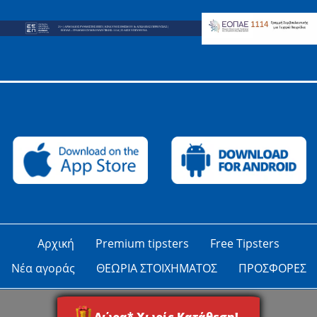
Αρχική
Premium tipsters
Free Tipsters
Νέα αγοράς
ΘΕΩΡΙΑ ΣΤΟΙΧΗΜΑΤΟΣ
ΠΡΟΣΦΟΡΕΣ