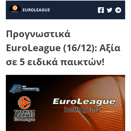
EUROLEAGUE
Προγνωστικά
EuroLeague (16/12): Αξία
σε 5 ειδικά παικτών!