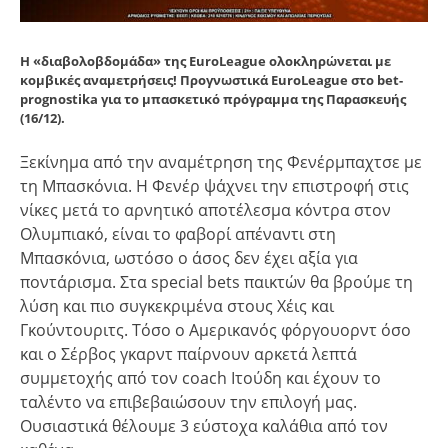
Η «διαβολοβδομάδα» της EuroLeague ολοκληρώνεται με
κομβικές αναμετρήσεις! Προγνωστικά EuroLeague στο bet-
prognostika για το μπασκετικό πρόγραμμα της Παρασκευής
(16/12).
Ξεκίνημα από την αναμέτρηση της Φενέρμπαχτσε με
τη Μπασκόνια. Η Φενέρ ψάχνει την επιστροφή στις
νίκες μετά το αρνητικό αποτέλεσμα κόντρα στον
Ολυμπιακό, είναι το φαβορί απέναντι στη
Μπασκόνια, ωστόσο ο άσος δεν έχει αξία για
ποντάρισμα. Στα special bets παικτών θα βρούμε τη
λύση και πιο συγκεκριμένα στους Χέις και
Γκούντουριτς. Τόσο ο Αμερικανός φόργουορντ όσο
και ο Σέρβος γκαρντ παίρνουν αρκετά λεπτά
συμμετοχής από τον coach Ιτούδη και έχουν το
ταλέντο να επιβεβαιώσουν την επιλογή μας.
Ουσιαστικά θέλουμε 3 εύστοχα καλάθια από τον