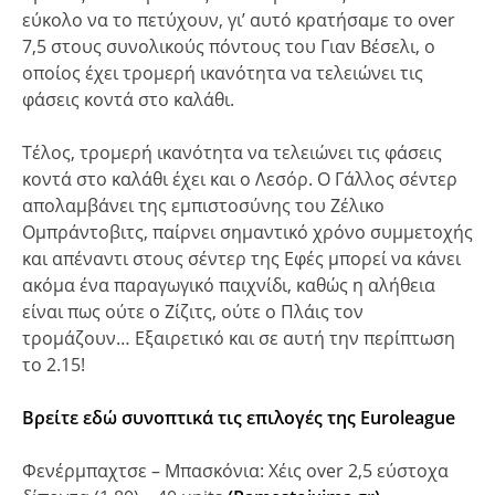
εύκολο να το πετύχουν, γι’ αυτό κρατήσαμε το over
7,5 στους συνολικούς πόντους του Γιαν Βέσελι, ο
οποίος έχει τρομερή ικανότητα να τελειώνει τις
φάσεις κοντά στο καλάθι.
Τέλος, τρομερή ικανότητα να τελειώνει τις φάσεις
κοντά στο καλάθι έχει και ο Λεσόρ. Ο Γάλλος σέντερ
απολαμβάνει της εμπιστοσύνης του Ζέλικο
Ομπράντοβιτς, παίρνει σημαντικό χρόνο συμμετοχής
και απέναντι στους σέντερ της Εφές μπορεί να κάνει
ακόμα ένα παραγωγικό παιχνίδι, καθώς η αλήθεια
είναι πως ούτε ο Ζίζιτς, ούτε ο Πλάις τον
τρομάζουν… Εξαιρετικό και σε αυτή την περίπτωση
το 2.15!
Βρείτε εδώ συνοπτικά τις επιλογές της Euroleague
Φενέρμπαχτσε – Μπασκόνια: Χέις over 2,5 εύστοχα