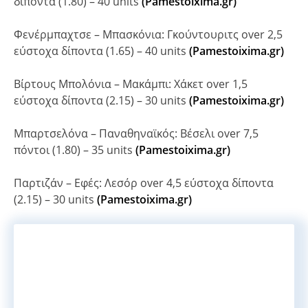
δίποντα (1.80) – 40 units
(Pamestoixima.gr)
Φενέρμπαχτσε – Μπασκόνια: Γκούντουριτς over 2,5
εύστοχα δίποντα (1.65) – 40 units
(Pamestoixima.gr)
Βίρτους Μπολόνια – Μακάμπι: Χάκετ over 1,5
εύστοχα δίποντα (2.15) – 30 units
(Pamestoixima.gr)
Μπαρτσελόνα – Παναθηναϊκός: Βέσελι over 7,5
πόντοι (1.80) – 35 units
(Pamestoixima.gr)
Παρτιζάν – Εφές: Λεσόρ over 4,5 εύστοχα δίποντα
(2.15) – 30 units
(Pamestoixima.gr)