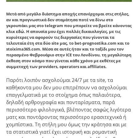
Μετά από μεγάλο διάστημα αποχής επανέρχομαι στις στήλες,
αν και προγνωστικά δεν σταμάτησα ποτέ να δίνω στο
γκρουπάκι μας στο telegram που μπορείτε να βρείτε κάνοντας
κλικ
εδώ
. Η απουσία μου έχει πολλές δικαιολογίες, με τις
κυριότερες να αφορούν τις διεργασίες που γίνονται τα
τελευταία έτη στα δύο site μας, το bet-prognostika.com και το
stoixima365.com. Μέσα σε αυτές ήταν και το ταξίδι μου τον
περασμένο Φεβρουάριο στην ICE του Λονδίνου, τη μεγαλύτερη
έκθεση στον κόσμο που γίνεται κάθε χρόνο με εκθέτες με
συμμετοχή των providers, operators και affiliates.
Παρότι λοιπόν ασχολούμαι 24/7 με τα site, τα
καθήκοντα μου δεν μου επιτρέπουν να ασχολούμαι
επαγγελματικά με το στοίχημα όπως παλαιότερα,
δηλαδή αρθρογραφία και πονταρίσματα, παρά
περισσότερο φιλολογικά, βλέποντας σαφώς λιγότερα
ματς και ποντάροντας περισσότερο ερασιτεχνικά ή
χομπίστικα. Τη στήλη μου όμως την κράτησα και με
τα στατιστικά γιατί έχει ιστορική και ρομαντική