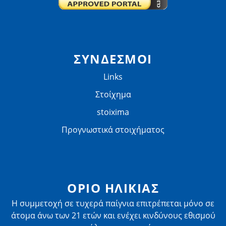
ΣΥΝΔΕΣΜΟΙ
Links
Στοίχημα
stoixima
Προγνωστικά στοιχήματος
ΟΡΙΟ ΗΛΙΚΙΑΣ
Η συμμετοχή σε τυχερά παίγνια επιτρέπεται μόνο σε
άτομα άνω των 21 ετών και ενέχει κινδύνους εθισμού