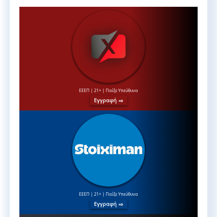
ΕΕΕΠ | 21+ | Παίξε Υπεύθυνα
Εγγραφή
ΕΕΕΠ | 21+ | Παίξε Υπεύθυνα
Εγγραφή