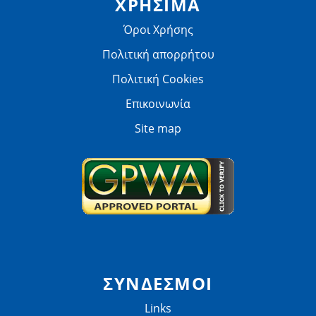
ΧΡΗΣΙΜΑ
Όροι Χρήσης
Πολιτική απορρήτου
Πολιτική Cookies
Επικοινωνία
Site map
ΣΥΝΔΕΣΜΟΙ
Links