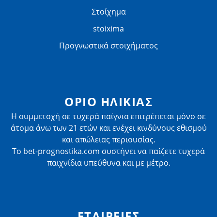
Στοίχημα
stoixima
Προγνωστικά στοιχήματος
ΟΡΙΟ ΗΛΙΚΙΑΣ
Η συμμετοχή σε τυχερά παίγνια επιτρέπεται μόνο σε
άτομα άνω των 21 ετών και ενέχει κινδύνους εθισμού
και απώλειας περιουσίας.
Το bet-prognostika.com συστήνει να παίζετε τυχερά
παιχνίδια υπεύθυνα και με μέτρο.
ΕΤΑΙΡΕΙΕΣ