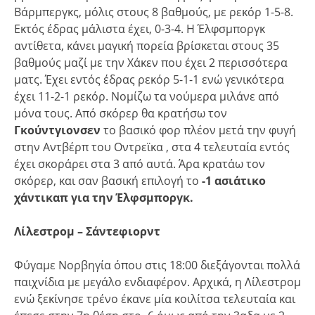
Βάρμπεργκς, μόλις στους 8 βαθμούς, με ρεκόρ 1-5-8.
Εκτός έδρας μάλιστα έχει, 0-3-4. Η Έλφσμποργκ
αντίθετα, κάνει μαγική πορεία βρίσκεται στους 35
βαθμούς μαζί με την Χάκεν που έχει 2 περισσότερα
ματς. Έχει εντός έδρας ρεκόρ 5-1-1 ενώ γενικότερα
έχει 11-2-1 ρεκόρ. Νομίζω τα νούμερα μιλάνε από
μόνα τους. Από σκόρερ θα κρατήσω τον
Γκούντγιονσεν
το βασικό φορ πλέον μετά την φυγή
στην Αντβέρπ του Οντρεϊκα , στα 4 τελευταία εντός
έχει σκοράρει στα 3 από αυτά. Άρα κρατάω τον
σκόρερ, και σαν βασική επιλογή το
-1 ασιάτικο
χάντικαπ για την Έλφσμποργκ.
Λίλεστρομ – Σάντεφιορντ
Φύγαμε Νορβηγία όπου στις 18:00 διεξάγονται πολλά
παιχνίδια με μεγάλο ενδιαφέρον. Αρχικά, η Λίλεστρομ
ενώ ξεκίνησε τρένο έκανε μία κοιλίτσα τελευταία και