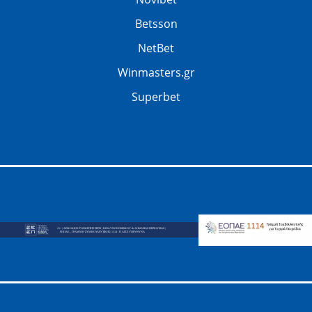
Betsson
NetBet
Winmasters.gr
Superbet