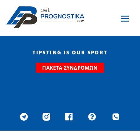
Skip
to
content
Bet-prognostika
Προγνωστικά στοιχήματος
TIPSTING IS OUR SPORT
ΠΑΚΕΤΑ ΣΥΝΔΡΟΜΩΝ