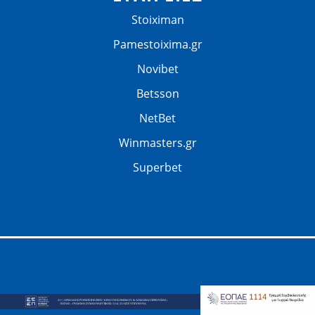
Stoiximan
Pamestoixima.gr
Novibet
Betsson
NetBet
Winmasters.gr
Superbet