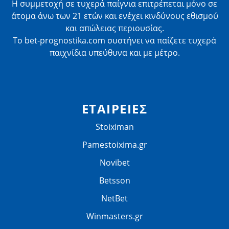
Η συμμετοχή σε τυχερά παίγνια επιτρέπεται μόνο σε
άτομα άνω των 21 ετών και ενέχει κινδύνους εθισμού
και απώλειας περιουσίας.
Το bet-prognostika.com συστήνει να παίζετε τυχερά
παιχνίδια υπεύθυνα και με μέτρο.
ΕΤΑΙΡΕΙΕΣ
Stoiximan
Pamestoixima.gr
Novibet
Betsson
NetBet
Winmasters.gr