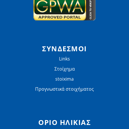
ΣΥΝΔΕΣΜΟΙ
Links
Στοίχημα
stoixima
Προγνωστικά στοιχήματος
ΟΡΙΟ ΗΛΙΚΙΑΣ