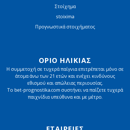
Στοίχημα
stoixima
Προγνωστικά στοιχήματος
ΟΡΙΟ ΗΛΙΚΙΑΣ
Η συμμετοχή σε τυχερά παίγνια επιτρέπεται μόνο σε
άτομα άνω των 21 ετών και ενέχει κινδύνους
εθισμού και απώλειας περιουσίας.
Το bet-prognostika.com συστήνει να παίζετε τυχερά
παιχνίδια υπεύθυνα και με μέτρο.
ΕΤΑΙΡΕΙΕΣ