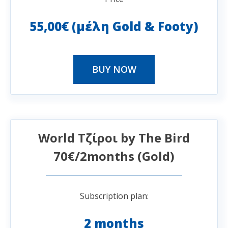
55,00€ (μέλη Gold & Footy)
BUY NOW
World Τζίροι by The Bird
70€/2months (Gold)
Subscription plan:
2 months