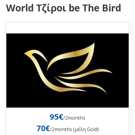
World Τζίροι be The Bird
95€
/2months
70€
/2months (μέλη Gold)