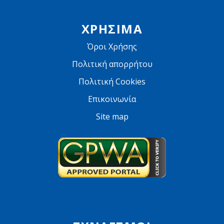
ΧΡΗΣΙΜΑ
Όροι Χρήσης
Πολιτική απορρήτου
Πολιτική Cookies
Επικοινωνία
Site map