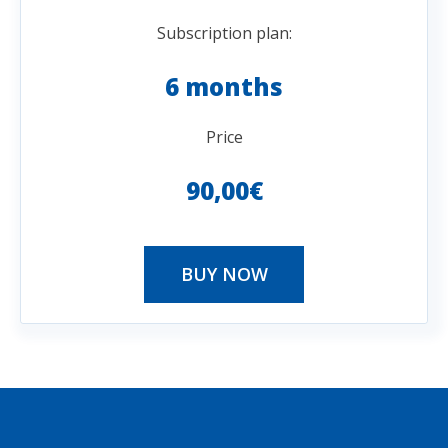
Subscription plan:
6 months
Price
90,00€
BUY NOW