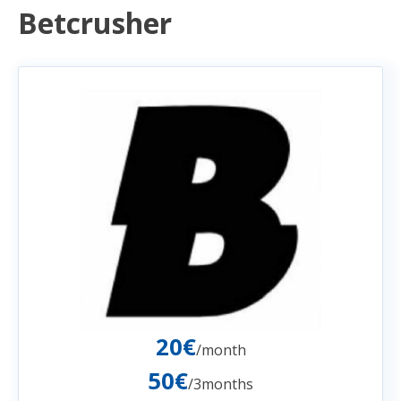
Betcrusher
20€
/month
50€
/3months