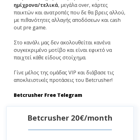
ημίχρονα/τελικά
, μεγάλα over, κάρτες
παικτών και ανατροπές που δε θα βρεις αλλού,
με πιθανότητες αλλαγής αποδόσεων και cash
out pre game.
Στο κανάλι μας δεν ακολουθείται κανένα
συγκεκριμένο μοτίβο και είναι εφικτό να
παιχτεί κάθε είδους στοίχημα.
Γίνε μέλος της ομάδας VIP και διάβασε τις
αποκλειστικές προτάσεις του Betcrusher!
Betcrusher Free Telegram
Betcrusher 20€/month