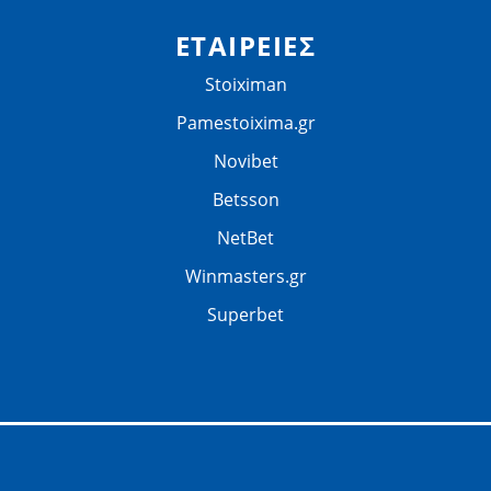
ΕΤΑΙΡΕΙΕΣ
Stoiximan
Pamestoixima.gr
Novibet
Betsson
NetBet
Winmasters.gr
Superbet