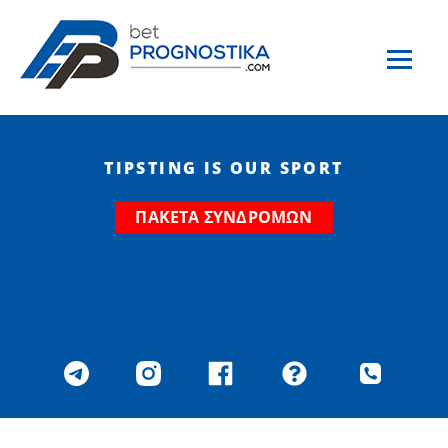
Skip
to
content
Bet-prognostika
Προγνωστικά στοιχήματος
TIPSTING IS OUR SPORT
ΠΑΚΕΤΑ ΣΥΝΔΡΟΜΩΝ