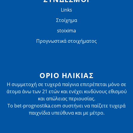
Links
Στοίχημα
stoixima
Προγνωστικά στοιχήματος
ΟΡΙΟ ΗΛΙΚΙΑΣ
Η συμμετοχή σε τυχερά παίγνια επιτρέπεται μόνο σε
άτομα άνω των 21 ετών και ενέχει κινδύνους εθισμού
και απώλειας περιουσίας.
Το bet-prognostika.com συστήνει να παίζετε τυχερά
παιχνίδια υπεύθυνα και με μέτρο.