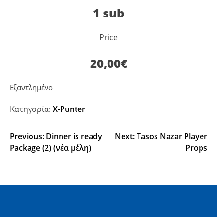
1 sub
Price
20,00€
Εξαντλημένο
Κατηγορία:
X-Punter
Πλοήγηση
Previous:
Dinner is ready
Next:
Tasos Nazar Player
Package (2) (νέα μέλη)
Props
άρθρων