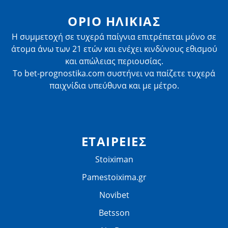
ΟΡΙΟ ΗΛΙΚΙΑΣ
Η συμμετοχή σε τυχερά παίγνια επιτρέπεται μόνο σε
άτομα άνω των 21 ετών και ενέχει κινδύνους εθισμού
και απώλειας περιουσίας.
Το bet-prognostika.com συστήνει να παίζετε τυχερά
παιχνίδια υπεύθυνα και με μέτρο.
ΕΤΑΙΡΕΙΕΣ
Stoiximan
Pamestoixima.gr
Novibet
Betsson