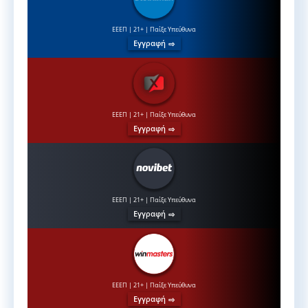
ΕΕΕΠ | 21+ | Παίξε Υπεύθυνα
Εγγραφή
ΕΕΕΠ | 21+ | Παίξε Υπεύθυνα
Εγγραφή
ΕΕΕΠ | 21+ | Παίξε Υπεύθυνα
Εγγραφή
ΕΕΕΠ | 21+ | Παίξε Υπεύθυνα
Εγγραφή