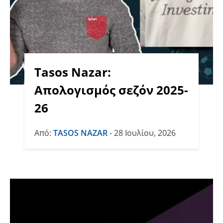
OVERALL PROFIT
new pick(s)
Tasos Nazar:
Απολογισμός σεζόν 2025-
26
Από:
TASOS NAZAR
-
28 Ιουλίου, 2026