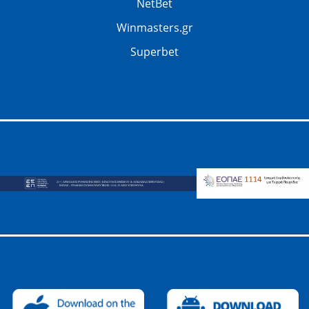
NetBet
Winmasters.gr
Superbet