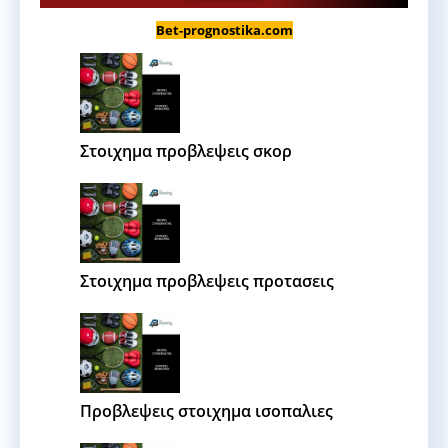
Bet-prognostika.com
Στοιχημα προβλεψεις σκορ
Στοιχημα προβλεψεις προτασεις
Προβλεψεις στοιχημα ισοπαλιες