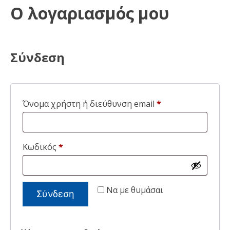
Ο λογαριασμός μου
Σύνδεση
Απαιτείται
Όνομα χρήστη ή διεύθυνση email
*
Απαιτείται
Κωδικός
*
Να με θυμάσαι
Σύνδεση