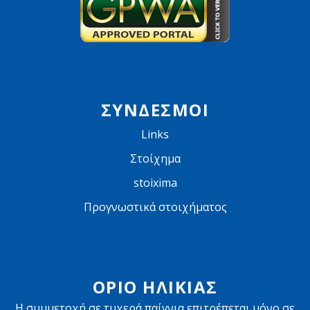
ΣΥΝΔΕΣΜΟΙ
Links
Στοίχημα
stoixima
Προγνωστικά στοιχήματος
ΟΡΙΟ ΗΛΙΚΙΑΣ
Η συμμετοχή σε τυχερά παίγνια επιτρέπεται μόνο σε