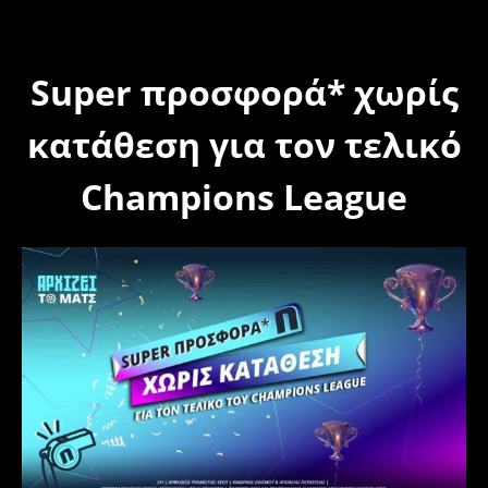
Skip
to
content
Super προσφορά* χωρίς
κατάθεση για τον τελικό
Champions League