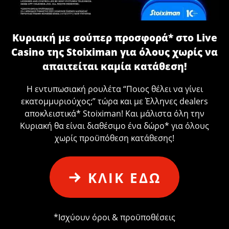
Κυριακή με σούπερ προσφορά* στο Live
Casino της Stoiximan για όλους χωρίς να
απαιτείται καμία κατάθεση!
Η εντυπωσιακή ρουλέτα “Ποιος θέλει να γίνει
εκατομμυριούχος;” τώρα και με Έλληνες dealers
αποκλειστικά* Stoiximan! Και μάλιστα όλη την
Κυριακή θα είναι διαθέσιμο ένα δώρο* για όλους
χωρίς προϋπόθεση κατάθεσης!
ΚΛΙΚ ΕΔΩ
*Ισχύουν όροι & προϋποθέσεις