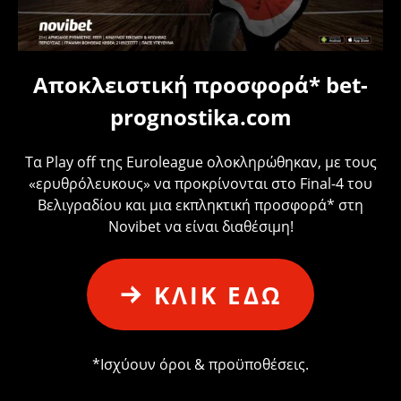
Αποκλειστική προσφορά* bet-
prognostika.com
Τα Play off της Euroleague ολοκληρώθηκαν, με τους
«ερυθρόλευκους» να προκρίνονται στο Final-4 του
Βελιγραδίου και μια εκπληκτική προσφορά* στη
Novibet να είναι διαθέσιμη!
ΚΛΙΚ ΕΔΩ
*Ισχύουν όροι & προϋποθέσεις.