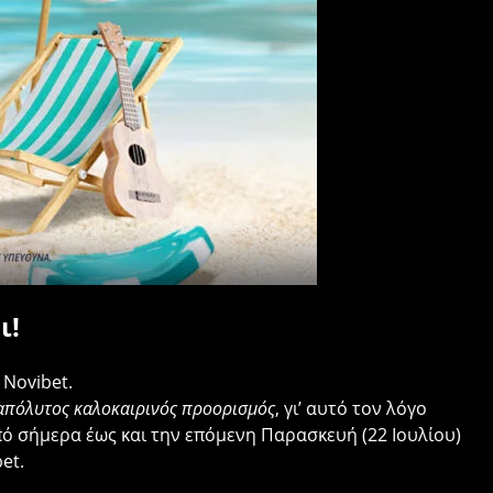
ι!
 Novibet.
 ο απόλυτος καλοκαιρινός προορισμός
, γι’ αυτό τον λόγο
ό σήμερα έως και την επόμενη Παρασκευή (22 Ιουλίου)
et.