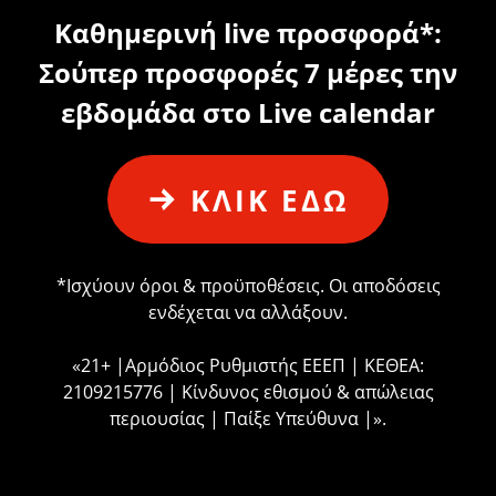
Καθημερινή live προσφορά*:
Σούπερ προσφορές 7 μέρες την
εβδομάδα στο Live calendar
ΚΛΙΚ ΕΔΩ
*Ισχύουν όροι & προϋποθέσεις. Οι αποδόσεις
ενδέχεται να αλλάξουν.
«21+ |Αρμόδιος Ρυθμιστής ΕΕΕΠ | ΚΕΘΕΑ:
2109215776 | Κίνδυνος εθισμού & απώλειας
περιουσίας | Παίξε Υπεύθυνα |».